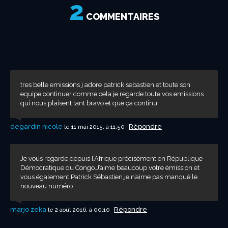
2
Caliente ! Viva el
Souquez ferme –
DANTON QUOI ?
Concours
Joyeux
Aka Aleo –
Pourvu que ça
Et pendant ce
sol ! – Patrick...
Patrick
– Patrick
Bandas –
Anniversaire –
Patrick
dure – Patrick...
temps là…
COMMENTAIRES
Sébastien...
Sébastien
Annonce par
Patrick...
Sébastien –...
Patrick...
Patrick...
tres belle emissions j adore patrick sebastien et toute son
equipe continuer comme cela je regarde toute vos emissions
qui nous plaisent tant bravo et que ça continu
degardin nicole
Répondre
le 11 mai 2015, à 11:50
Je vous regarde depuis l’Afrique précisément en République
Démocratique du Congo.J’aime beaucoup votre émission et
vous également Patrick Sébastien,je n’aime pas manqué le
nouveau numéro
marjo zeka
Répondre
le 2 août 2016, à 00:10