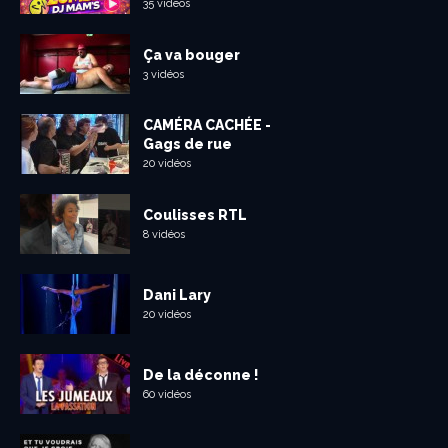
35 vidéos
Ça va bouger
3 vidéos
CAMÉRA CACHÉE -
Gags de rue
20 vidéos
Coulisses RTL
8 vidéos
Dani Lary
20 vidéos
De la déconne !
60 vidéos