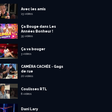
Avec les amis
15 vidéos
Ça Bouge dans Les
Années Bonheur !
35 vidéos
Ça va bouger
3 vidéos
CAMÉRA CACHÉE - Gags
de rue
20 vidéos
Coulisses RTL
8 vidéos
Dani Lary