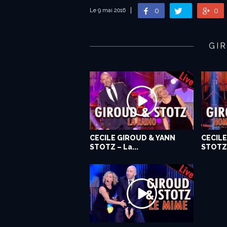
0
0
Le 9 mai 2016
GI
CECILE GIROUD & YANN
CECILE
STOTZ – La...
STOTZ 