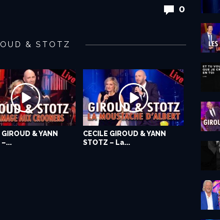
0
ROUD & STOTZ
 GIROUD & YANN
CECILE GIROUD & YANN
–...
STOTZ – La...