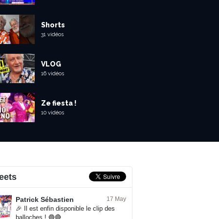
Shorts
31 vidéos
VLOG
16 vidéos
Ze fiesta !
10 vidéos
eets
Patrick Sébastien
17 May
🎉 Il est enfin disponible le clip des
balloches ! 🔵🔴