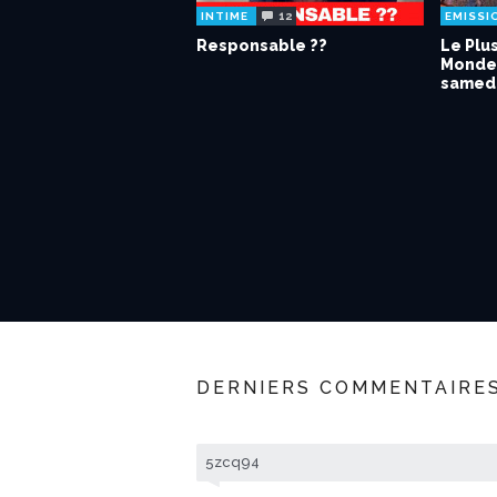
12
INTIME
EMISSI
Responsable ??
Le Plu
Monde 
samedi
DERNIERS COMMENTAIRE
5zcq94