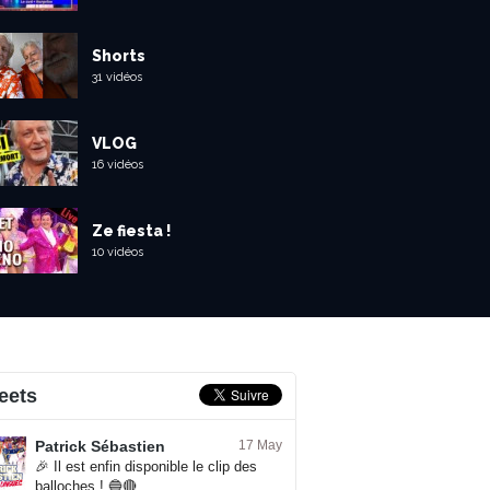
Shorts
31 vidéos
VLOG
16 vidéos
Ze fiesta !
10 vidéos
eets
Patrick Sébastien
17 May
🎉 Il est enfin disponible le clip des
balloches ! 🔵🔴