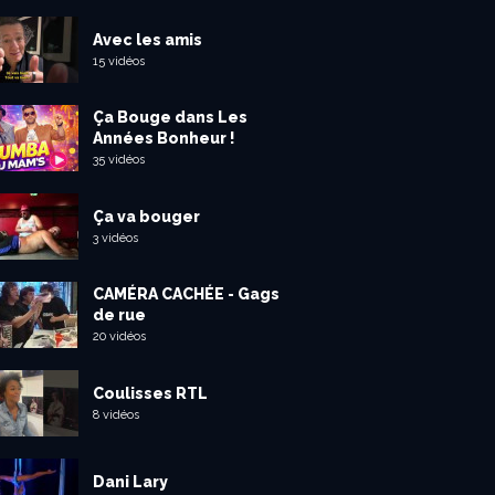
Avec les amis
15 vidéos
Ça Bouge dans Les
Années Bonheur !
35 vidéos
Ça va bouger
3 vidéos
CAMÉRA CACHÉE - Gags
de rue
20 vidéos
Coulisses RTL
8 vidéos
Dani Lary