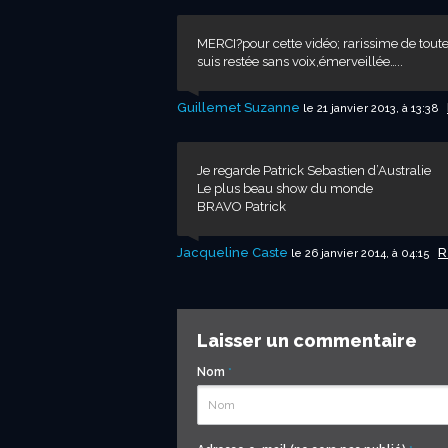
MERCI?pour cette vidéo; rarissime de tout
suis restée sans voix,émerveillée…..
Guillemet Suzanne
le 21 janvier 2013, à 13:38
Je regarde Patrick Sebastien d’Australie
Le plus beau show du monde
BRAVO Patrick
Jacqueline Caste
R
le 26 janvier 2014, à 04:15
Laisser un commentaire
Nom
*