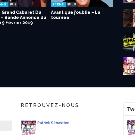
1
18
ONS
SCÈNE
s Grand Cabaret Du
Avant que j’oublie – La
– Bande Annonce du
tournée
 9 Février 2019
S
RETROUVEZ-NOUS
Tw
Patrick Sébastien