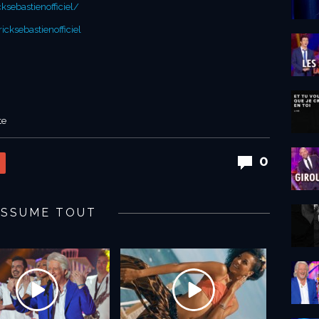
sebastienofficiel/
cksebastienofficiel
te
0
ASSUME TOUT