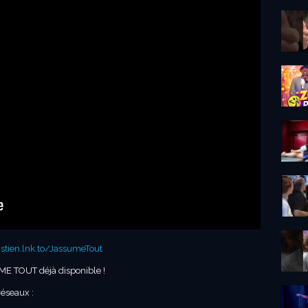
astien.lnk.to/JassumeTout
ME TOUT déjà disponible !
réseaux :