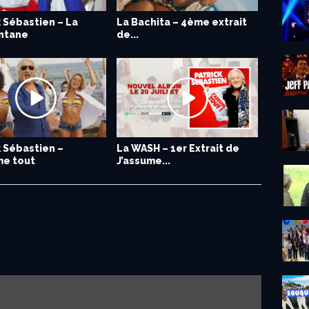
k Sébastien – La
La Bachita – 4ème extrait
ntane
de...
k Sébastien –
La WASH – 1er Extrait de
me tout
J’assume...