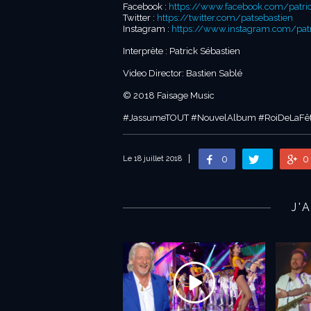
Facebook :
https://www.facebook.com/patrick
Twitter :
https://twitter.com/patsebastien
Instagram :
https://www.instagram.com/patri
Interprète : Patrick Sébastien
Video Director: Bastien Sablé
© 2018 Faisage Music
#JassumeTOUT #NouvelAlbum #RoiDeLaFê
0
0
Le 18 juillet 2018
J'