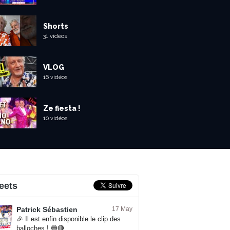
Shorts
31 vidéos
VLOG
16 vidéos
Ze fiesta !
10 vidéos
eets
Patrick Sébastien
17 May
🎉 Il est enfin disponible le clip des
balloches ! 🔵🔴