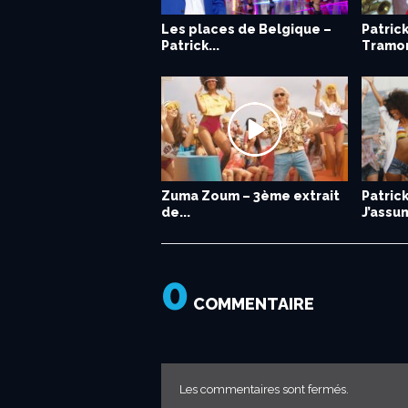
Les places de Belgique –
Patric
Patrick...
Tramo
Zuma Zoum – 3ème extrait
Patric
de...
J’assu
0
COMMENTAIRE
Les commentaires sont fermés.