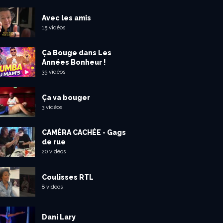
Avec les amis
15 vidéos
Ça Bouge dans Les
Années Bonheur !
35 vidéos
Ça va bouger
3 vidéos
CAMÉRA CACHÉE - Gags
de rue
20 vidéos
Coulisses RTL
8 vidéos
Dani Lary