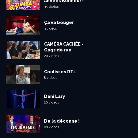
Années Bonheur !
35 vidéos
Ça va bouger
3 vidéos
CAMÉRA CACHÉE -
Gags de rue
20 vidéos
Coulisses RTL
8 vidéos
Dani Lary
20 vidéos
De la déconne !
60 vidéos