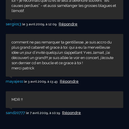
toi – je reconnais que tu es le seul à défendre souvent “les
causes perdues” – et aussi samélanger les grosses blagues et
l’émotif.
sergio13
Répondre
le 3 avril 2009, à 12:09
comment ne pas remarquer ta gentillesse…je suis accro du
plus grand cabaret! et grace à toi: qui a eu la merveilleuse
idée un jour d’invité quelqu’un s’appellant Yves Jamait, j’ai
découvert un grand!!! je suis allée le voir en concert, j’écoute
son dernier cd en boucle et ce grace à toi !
merci patrick
mayajess
Répondre
le 3 avril 2009, à 13:43
MDR !!
sand20777
Répondre
le 7 avril 2009, à 10:19