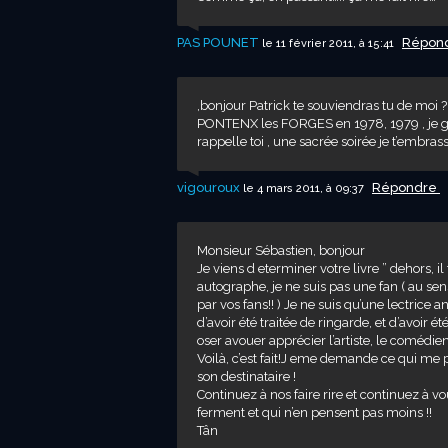
PAS POUNET
Répon
le 11 février 2011, à 15:41
,bonjour Patrick te souviendras tu de m
PONTENX les FORGES en 1978, 1979 , je ga
rappelle toi , une sacrée soirée je t’embr
vigouroux
Répondre
le 4 mars 2011, à 09:37
Monsieur Sébastien, bonjour
Je viens d eterminer votre livre ” dehors, il 
autographe, je ne suis pas une fan ( au sens 
par vos fans!! ) Je ne suis qu’une lectrice
d’avoir été traitée de ringarde, et d’avoir
oser avouer apprécier l’artiste, le comédien
Voilà, c’est fait!J eme demande ce qui me 
son destinataire !
Continuez à nos faire rire et continuez à vou
ferment et qui n’en pensent pas moins !!
Tân