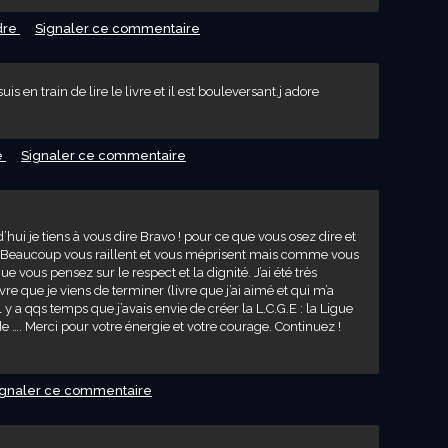
dre
Signaler ce commentaire
is en train de lire le livre et il est bouleversant.j adore
e
Signaler ce commentaire
d’hui je tiens à vous dire Bravo ! pour ce que vous osez dire et
 Beaucoup vous raillent et vous méprisent mais comme vous
e vous pensez sur le respect et la dignité. J’ai été très
vre que je viens de terminer (livre que j’ai aimé et qui m’a
 y a qqs temps que j’avais envie de créer la L.C.G.E : la Ligue
de …. Merci pour votre énergie et votre courage. Continuez !
ignaler ce commentaire