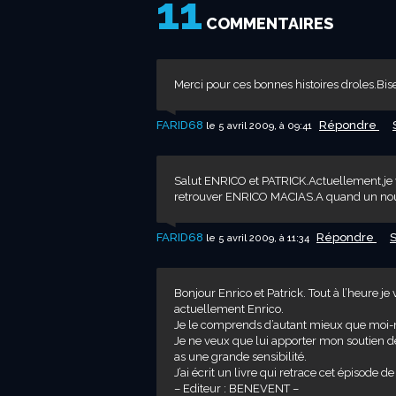
11
COMMENTAIRES
Merci pour ces bonnes histoires droles.Bis
FARID68
Répondre
le 5 avril 2009, à 09:41
Salut ENRICO et PATRICK.Actuellement,je v
retrouver ENRICO MACIAS.A quand un n
FARID68
Répondre
le 5 avril 2009, à 11:34
Bonjour Enrico et Patrick. Tout à l’heure j
actuellement Enrico.
Je le comprends d’autant mieux que moi-
Je ne veux que lui apporter mon soutien de co
as une grande sensibilité.
J’ai écrit un livre qui retrace cet épiso
– Editeur : BENEVENT –