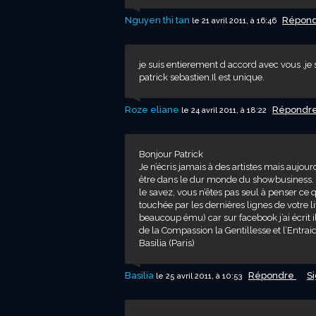
Nguyen thi tan
Répon
le 21 avril 2011, à 16:46
je suis entierement d accord avec vous .je su
patrick sebastien.Il est unique.
Roze eliane
Répondr
le 24 avril 2011, à 18:22
Bonjour Patrick
Je n’écris jamais à des artistes mais aujour
être dans le dur monde du showbusiness.
le savez, vous n’êtes pas seul à penser ce qu
touchée par les dernières lignes de votre li
beaucoup ému) car sur facebook j’ai écrit il
de la Compassion la Gentillesse et l’Entrai
Basilia (Paris)
Basilia
Répondre
S
le 25 avril 2011, à 10:53