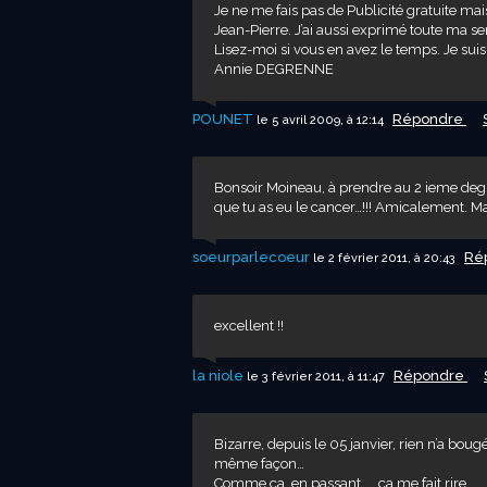
Je ne me fais pas de Publicité gratuite ma
Jean-Pierre. J’ai aussi exprimé toute ma sen
Lisez-moi si vous en avez le temps. Je suis 
Annie DEGRENNE
POUNET
Répondre
le 5 avril 2009, à 12:14
Bonsoir Moineau, à prendre au 2 ieme degré,
que tu as eu le cancer…!!! Amicalement. M
soeurparlecoeur
Ré
le 2 février 2011, à 20:43
excellent !!
la niole
Répondre
le 3 février 2011, à 11:47
Bizarre, depuis le 05 janvier, rien n’a boug
même façon…
Comme ça, en passant….. ça me fait rire…