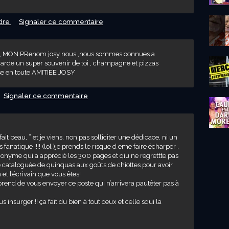
dre
Signaler ce commentaire
oi ?, MON PRenom josy nous ,nous sommes connues a
rde un super souvenir de toi , champagne et pizzas
asse en toute AMITIEE JOSY
Signaler ce commentaire
fait beau, ” et je viens, non pas solliciter une dédicace, ni un
fanatique !!!! (lol )je prends le risque d eme faire écharper ,
 anonyme qui a apprécié les 300 pages et qiu ne regrettte pas
 été cataloguée de quinquas aux goûts de chiottes pour avoir
 et l’écrivain que vous êtes!
prend de vous envoyer ce poste qui n’arrivera pautêter pas à
s insurger !! ça fait du bien à tout ceux et celle squi la