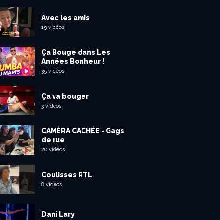
Avec les amis
15 vidéos
Ça Bouge dans Les
Années Bonheur !
35 vidéos
Ça va bouger
3 vidéos
CAMÉRA CACHÉE - Gags
de rue
20 vidéos
Coulisses RTL
8 vidéos
Dani Lary