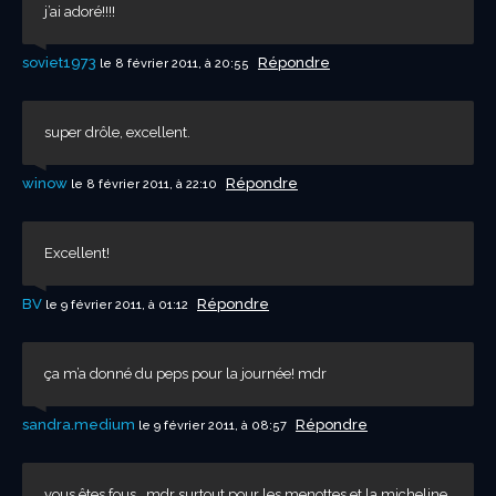
j’ai adoré!!!!
soviet1973
Répondre
le 8 février 2011, à 20:55
super drôle, excellent.
winow
Répondre
le 8 février 2011, à 22:10
Excellent!
BV
Répondre
le 9 février 2011, à 01:12
ça m’a donné du peps pour la journée! mdr
sandra.medium
Répondre
le 9 février 2011, à 08:57
vous êtes fous ..mdr surtout pour les menottes et la micheline