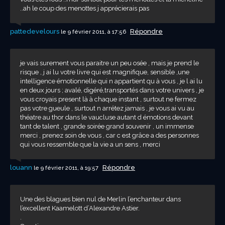
..ah le coup des menottes j apprécierais pas
pattedevelours
Répondre
le 9 février 2011, à 17:56
je vais surement vous paraitre un peu osée , mais je prend le
risque , j ai lu votre livre qui est magnifique, sensible ,une
intelligence émotionnelle qui n appartient qu à vous , je l ai lu
en deux jours ; avalé, digéré,transportés dans votre univers , je
vous croyais present là à chaque instant , surtout ne fermez
pas votre gueule , surtout n arrétez jamais , je vous ai vu au
théatre au thor dans le vaucluse autant d émotions devant
tant de talent , grande soirée grand souvenir , un immense
merci , prenez soin de vous , car c est grâce a des personnes
qui vous ressemble que la vie a un sens , merci
louann
Répondre
le 9 février 2011, à 19:57
Une des blagues bien nul de Merlin l’enchanteur dans
l’excellent Kaamelott d’Alexandre Astier.
.