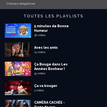
*
Champs obligatoires
TOUTES LES PLAYLISTS
5 minutes de Bonne
Humeur
58 vidéos
Avec les amis
15 vidéos
Ça Bouge dans Les
Années Bonheur !
35 vidéos
Ça va bouger
3 vidéos
CAMÉRA CACHÉE -