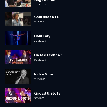
Gags de rue
20 vidéos
Coulisses RTL
8 vidéos
Dani Lary
20 vidéos
De la déconne !
60 vidéos
Entre Nous
11 vidéos
Giroud & Stotz
5 vidéos