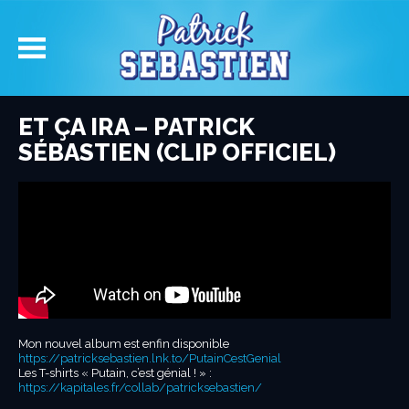
ET ÇA IRA – PATRICK
SÉBASTIEN (CLIP OFFICIEL)
Mon nouvel album est enfin disponible
https://patricksebastien.lnk.to/PutainCestGenial
Les T-shirts « Putain, c’est génial ! » :
https://kapitales.fr/collab/patricksebastien/