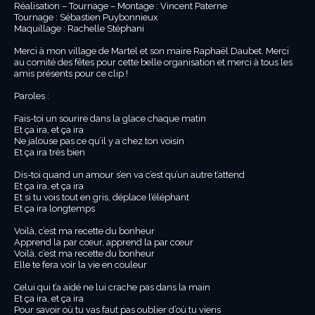
Réalisation – Tournage – Montage : Vincent Paterne
Tournage : Sébastien Puybonnieux
Maquillage : Rachelle Stéphani
Merci à mon village de Martel et son maire Raphaël Daubet. Merci
au comité des fêtes pour cette belle organisation et merci à tous les
amis présents pour ce clip !
Paroles :
Fais-toi un sourire dans la glace chaque matin
Et ça ira, et ça ira
Ne jalouse pas ce qu’il y a chez ton voisin
Et ça ira très bien
Dis-toi quand un amour s’en va c’est qu’un autre t’attend
Et ça ira, et ça ira
Et si tu vois tout en gris, déplace l’éléphant
Et ça ira longtemps
Voilà, c’est ma recette du bonheur
Apprend la par cœur, apprend la par cœur
Voilà, c’est ma recette du bonheur
Elle te fera voir la vie en couleur
Celui qui t’a aidé ne lui crache pas dans la main
Et ça ira, et ça ira
Pour savoir où tu vas faut pas oublier d’où tu viens