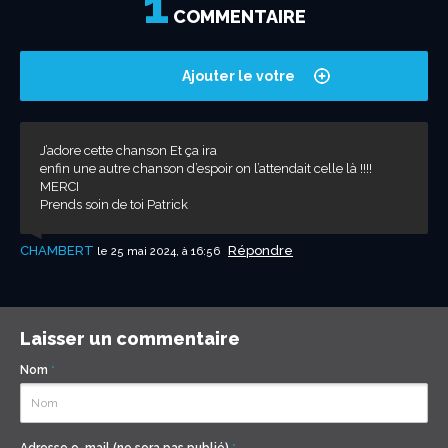
1
sol ! – Patrick...
(Qué Malheur !)
LÂCHE !
Patrick
Patrick
Patrick
dure – Patrick...
temps là…
COMMENTAIRE
–...
Sébastien /
Sébastien –...
Sébastien...
Patrick...
Extrait...
Ajouter le votre
J’adore cette chanson Et ça ira
enfin une autre chanson d’espoir on l’attendait celle là !!!!
MERCI
Prends soin de toi Patrick
CHAMBERT
Répondre
le 25 mai 2024, à 16:56
Laisser un commentaire
Nom
*