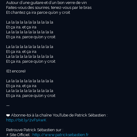
Autour d’une guitare et d’un bon verre de vin
Faites-vous des sourires, tenez-vous par le bras
Et chantez ça ira parce qu’on y croit
La la la la la la la la la la la
Et ça ira, et ça ira
La la la la la la la la la la la
Et ça ira, parce qu’on y croit
La la la la la la la la la la la
Et ça ira, et ça ira
La la la la la la la la la la la
Et ça ira, parce qu’on y croit
(Et encore)
La la la la la la la la la la la
Et ça ira, et ça ira
La la la la la la la la la la la
Et ça ira, parce qu’on y croit
—
❤️ Abonne-toi à la chaîne YouTube de Patrick Sébastien :
http://bit.ly/2vFsAwK
Retrouve Patrick Sébastien sur :
⚡️ Site Officiel :
http://www.patricksebastien.fr