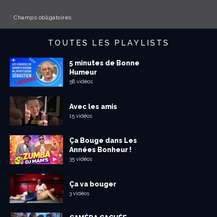
*
Champs obligatoires
TOUTES LES PLAYLISTS
5 minutes de Bonne
Humeur
58 vidéos
Avec les amis
15 vidéos
Ça Bouge dans Les
Années Bonheur !
35 vidéos
Ça va bouger
3 vidéos