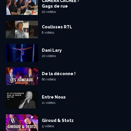
CAMÉRA CACHÉE -
Gags de rue
20 vidéos
Coulisses RTL
8 vidéos
Dani Lary
20 vidéos
De la déconne !
60 vidéos
Entre Nous
11 vidéos
Giroud & Stotz
5 vidéos