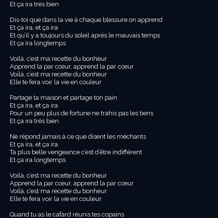
Et ça ira très bien
Dis-toi que dans la vie à chaque blessure on apprend
Et ça ira, et ça ira
Et qu’il y a toujours du soleil après le mauvais temps
Et ça ira longtemps
Voilà, c’est ma recette du bonheur
Apprend la par cœur, apprend la par cœur
Voilà, c’est ma recette du bonheur
Elle te fera voir la vie en couleur
Partage ta maison et partage ton pain
Et ça ira, et ça ira
Pour un peu plus de fortune ne trahis pas les tiens
Et ça ira très bien
Ne répond jamais à ce que disent les méchants
Et ça ira, et ça ira
Ta plus belle vengeance c’est d’être indifférent
Et ça ira longtemps
Voilà, c’est ma recette du bonheur
Apprend la par cœur, apprend la par cœur
Voilà, c’est ma recette du bonheur
Elle te fera voir la vie en couleur
Quand tu as le cafard réunis tes copains