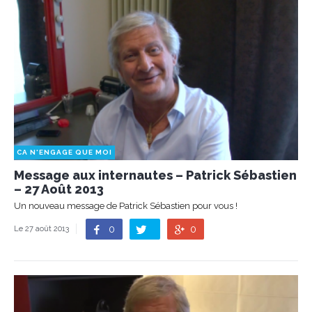
CA N'ENGAGE QUE MOI
Message aux internautes – Patrick Sébastien
– 27 Août 2013
Un nouveau message de Patrick Sébastien pour vous !
0
0
Le 27 août 2013