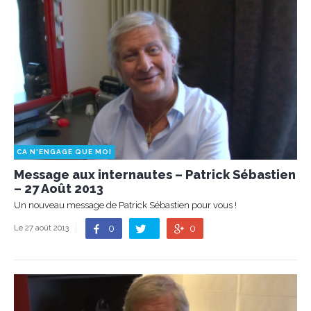
CA N'ENGAGE QUE MOI
Message aux internautes – Patrick Sébastien
– 27 Août 2013
Un nouveau message de Patrick Sébastien pour vous !
0
0
Le 27 août 2013