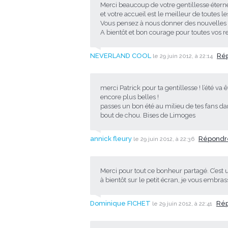
Merci beaucoup de votre gentillesse éte
et votre accueil est le meilleur de toutes le
Vous pensez à nous donner des nouvelles 
A bientôt et bon courage pour toutes vos r
NEVERLAND COOL
Ré
le 29 juin 2012, à 22:14
merci Patrick pour ta gentillesse ! l’été v
encore plus belles !
passes un bon été au milieu de tes fans dans
bout de chou. Bises de Limoges
annick fleury
Répond
le 29 juin 2012, à 22:36
Merci pour tout ce bonheur partagé. C’est un
à bientôt sur le petit écran, je vous embras
Dominique FICHET
Ré
le 29 juin 2012, à 22:41