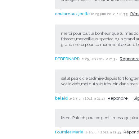
coutureaux joelle
Rép
le 29 juin 2012, à 21:35
merci pour tout le bonheur que tu m’as do
frissons,merveilleux spectacle,un grand a
grand merci pour ce momment de pure bon
DEBERNARD
Répondr
le 29 juin 2012, à 21:37
salut patrick,je t’admire depuis fort longt
vos invités,moi qui suis très loin dans me
belaid
Répondre
Si
le 29 juin 2012, à 21:43
Merci Patrich pour ce gentil message plei
Fournier Marie
Répon
le 29 juin 2012, à 21:43