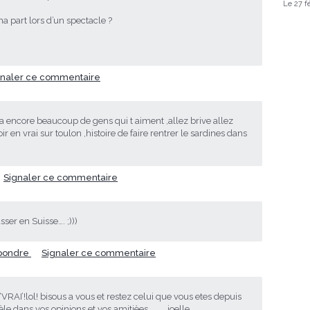
Le 27 f
 ma part lors d’un spectacle ?
gnaler ce commentaire
y a encore beaucoup de gens qui t aiment ,allez brive allez
oir en vrai sur toulon ,histoire de faire rentrer le sardines dans
Signaler ce commentaire
ser en Suisse…. ;)))
pondre
Signaler ce commentaire
 ‘VRAI’!lol! bisous a vous et restez celui que vous etes depuis
le dans vos opinions et vos amitièes…………joelle.