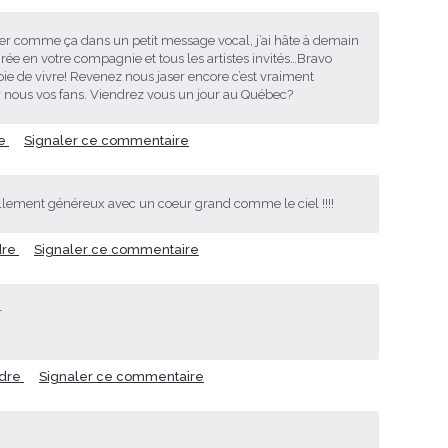
luer comme ça dans un petit message vocal, j’ai hâte à demain
oirée en votre compagnie et tous les artistes invités…Bravo
 joie de vivre! Revenez nous jaser encore c’est vraiment
 nous vos fans. Viendrez vous un jour au Québec?
re
Signaler ce commentaire
 tellement généreux avec un coeur grand comme le ciel !!!!
dre
Signaler ce commentaire
r
dre
Signaler ce commentaire