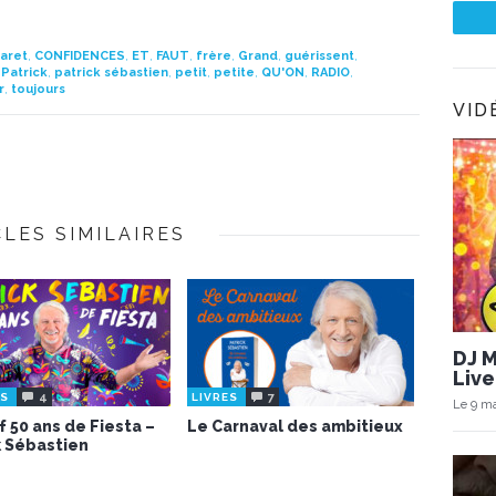
aret
,
CONFIDENCES
,
ET
,
FAUT
,
frère
,
Grand
,
guérissent
,
,
Patrick
,
patrick sébastien
,
petit
,
petite
,
QU'ON
,
RADIO
,
r
,
toujours
VID
CLES SIMILAIRES
DJ 
Live
4
7
ES
LIVRES
Le 9 ma
f 50 ans de Fiesta –
Le Carnaval des ambitieux
k Sébastien