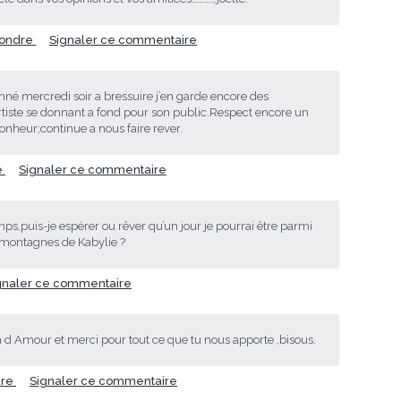
ondre
Signaler ce commentaire
nné mercredi soir a bressuire j’en garde encore des
rtiste se donnant a fond pour son public.Respect encore un
heur;continue a nous faire rever.
e
Signaler ce commentaire
emps,puis-je espérer ou rêver qu’un jour je pourrai être parmi
s montagnes de Kabylie ?
gnaler ce commentaire
n d Amour et merci pour tout ce que tu nous apporte ,bisous.
dre
Signaler ce commentaire