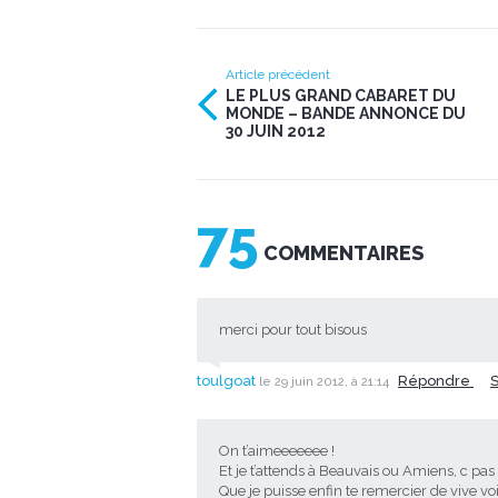
Article précédent
LE PLUS GRAND CABARET DU
MONDE – BANDE ANNONCE DU
30 JUIN 2012
75
COMMENTAIRES
merci pour tout bisous
toulgoat
Répondre
le 29 juin 2012, à 21:14
On t’aimeeeeeee !
Et je t’attends à Beauvais ou Amiens, c pas e
Que je puisse enfin te remercier de vive voi