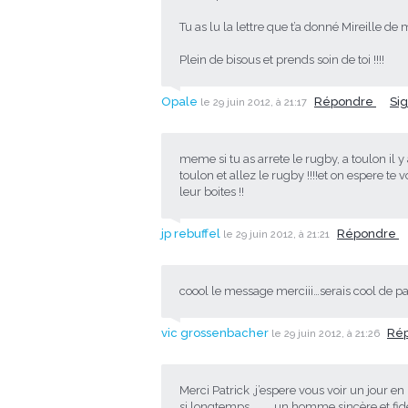
Tu as lu la lettre que t’a donné Mireille de
Plein de bisous et prends soin de toi !!!!
Opale
Répondre
Si
le 29 juin 2012, à 21:17
meme si tu as arrete le rugby, a toulon il 
toulon et allez le rugby !!!!et on espere te v
leur boites !!
jp rebuffel
Répondre
le 29 juin 2012, à 21:21
coool le message merciii…serais cool de pas
vic grossenbacher
Ré
le 29 juin 2012, à 21:26
Merci Patrick ,j’espere vous voir un jour en
si longtemps………..un homme sincère et fidè