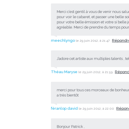
Merci c’est gentil à vous de venir nous sa
pour voir le cabaret, et passer une belle s
pour votre belle émission et votre si belle
agréable. Merci de prendre du temps pour
meechlyngo
Répond
le 29 juin 2012, à 21:47
J’adore cet artiste aux multiples talents ,
Théau Maryse
Répon
le 29 juin 2012, à 21:59
merci pour tous ces morceaux de bonheu
a très bientôt
féranlop david
Répon
le 29 juin 2012, à 22:00
Bonjour Patrick ,