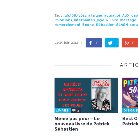
Tags
:
29/06/2012
,
à la une
,
actualité
,
AUX
,
cab
Imitations
,
internautes
,
joyeux
,
livre
,
message
remerciement
,
Scène
,
Sébastien
,
SLASH
,
sœu
0
0
Le 29 juin 2012
ARTI
4
LIVRES
DISQU
Même pas peur – Le
Best O
nouveau livre de Patrick
Patric
Sébastien