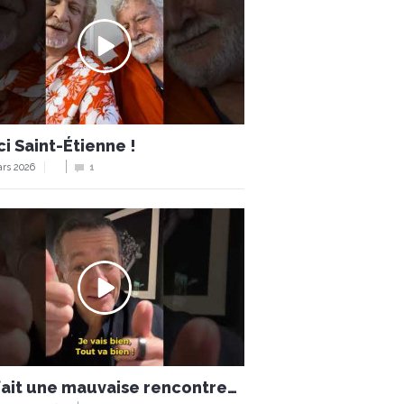
i Saint-Étienne !
rs 2026
1
 fait une mauvaise rencontre…