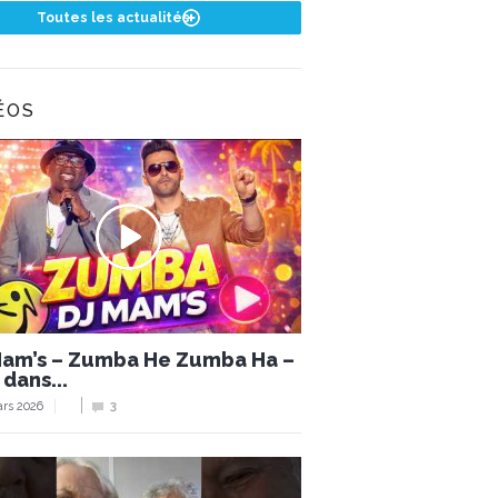
Toutes les actualités
ÉOS
Mam’s – Zumba He Zumba Ha –
 dans...
rs 2026
3