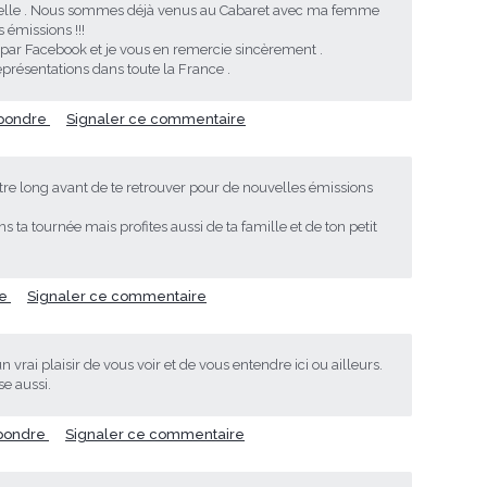
rnelle . Nous sommes déjà venus au Cabaret avec ma femme
s émissions !!!
par Facebook et je vous en remercie sincèrement .
eprésentations dans toute la France .
pondre
Signaler ce commentaire
a être long avant de te retrouver pour de nouvelles émissions
 ta tournée mais profites aussi de ta famille et de ton petit
re
Signaler ce commentaire
 vrai plaisir de vous voir et de vous entendre ici ou ailleurs.
se aussi.
pondre
Signaler ce commentaire