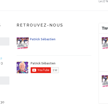
Le 27 f
S
RETROUVEZ-NOUS
Tw
Patrick Sébastien
2?
 3
 30