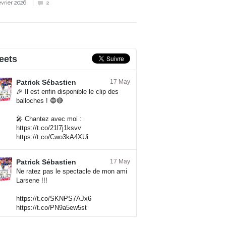
évrier 2026
2
eets
Patrick Sébastien
17 May
🎉 Il est enfin disponible le clip des
balloches ! 🔵🔴
🎤 Chantez avec moi :
https://t.co/21l7j1ksvv
https://t.co/Cwo3kA4XUi
Patrick Sébastien
17 May
Ne ratez pas le spectacle de mon ami
Larsene !!!
https://t.co/SKNPS7AJx6
https://t.co/PN9a5ew5st