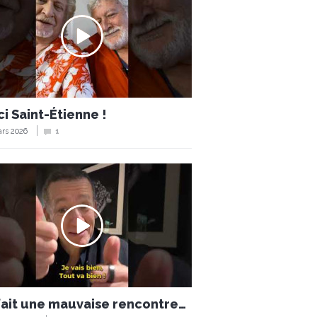
i Saint-Étienne !
rs 2026
1
 fait une mauvaise rencontre…