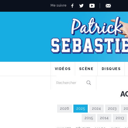
Me suivre
VIDÉOS
SCÈNE
DISQUES
A
2026
2025
2024
2023
20
2015
2014
2013