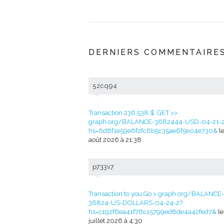
DERNIERS COMMENTAIRE
5zcq94
Transaction 236,538 $. GET >>
graph.org/BALANCE-3682444-USD-04-21-
hs=6d8f1e59e6f2fc6b5c35ae6f5e04e730&
le
août 2026 à 21:38
p733v7
Transaction to you.Go > graph.org/BALANCE-
36824-US-DOLLARS-04-24-2?
hs=c192f6ea41f76c15799ed8de4a42fed7&
le
juillet 2026 à 4:30