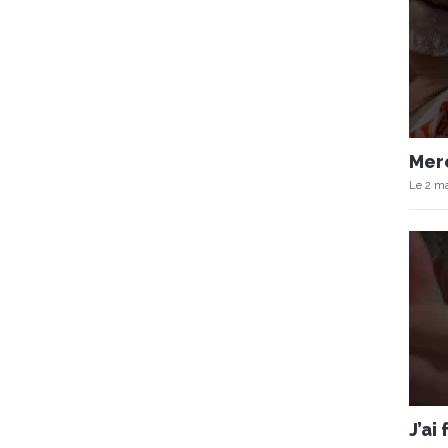
Merc
Le 2 ma
J’ai