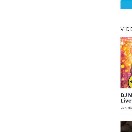
VID
DJ 
Live
Le 9 ma