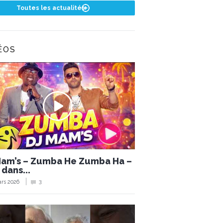
Toutes les actualités
ÉOS
Mam’s – Zumba He Zumba Ha –
 dans...
rs 2026
3