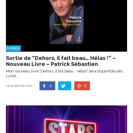
LIVRES
Sortie de “Dehors, il fait beau… Hélas !” –
Nouveau Livre – Patrick Sébastien
Mon nouveau livre "Dehors, il fait beau... Hélas" sera disponible dès
Lundi...
0
0
Le 31 janvier 2011