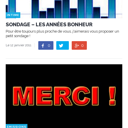
INTIME
SONDAGE – LES ANNÉES BONHEUR
Pour être toujours plus proche de vous, j'aimerais vous proposer un
petit sondage !
0
0
Le 12 janvier 2011
EMISSIONS