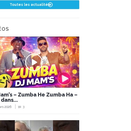
Toutes les actualités
ÉOS
Mam’s – Zumba He Zumba Ha –
 dans...
rs 2026
3