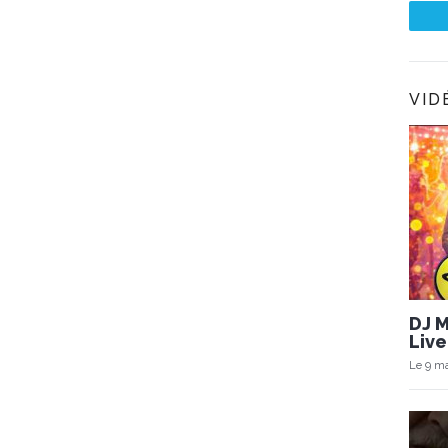
VID
DJ 
Live
Le 9 ma