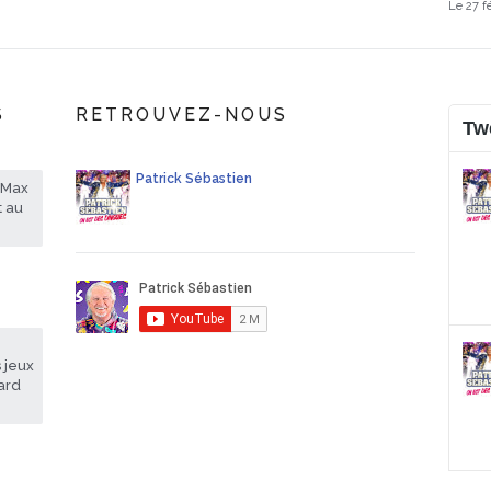
Le 27 f
S
RETROUVEZ-NOUS
Tw
Patrick Sébastien
rMax
t au
 jeux
sard