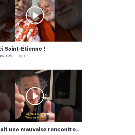
i Saint-Étienne !
rs 2026
1
 fait une mauvaise rencontre…