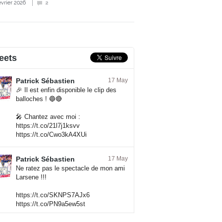
évrier 2026
2
eets
Patrick Sébastien
17 May
🎉 Il est enfin disponible le clip des
balloches ! 🔵🔴
🎤 Chantez avec moi :
https://t.co/21l7j1ksvv
https://t.co/Cwo3kA4XUi
Patrick Sébastien
17 May
Ne ratez pas le spectacle de mon ami
Larsene !!!
https://t.co/SKNPS7AJx6
https://t.co/PN9a5ew5st