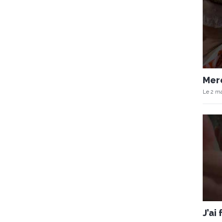
Merc
Le 2 ma
J’ai