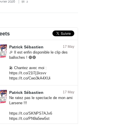
évrier 2026
2
eets
Patrick Sébastien
17 May
🎉 Il est enfin disponible le clip des
balloches ! 🔵🔴
🎤 Chantez avec moi :
https://t.co/21l7j1ksvv
https://t.co/Cwo3kA4XUi
Patrick Sébastien
17 May
Ne ratez pas le spectacle de mon ami
Larsene !!!
https://t.co/SKNPS7AJx6
https://t.co/PN9a5ew5st