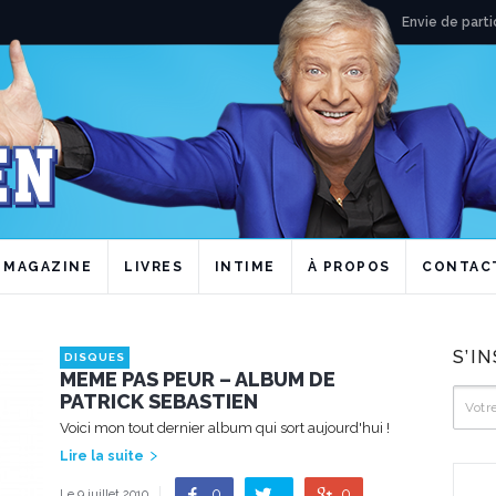
Envie de parti
MAGAZINE
LIVRES
INTIME
À PROPOS
CONTAC
S’I
DISQUES
MEME PAS PEUR – ALBUM DE
PATRICK SEBASTIEN
Voici mon tout dernier album qui sort aujourd'hui !
Lire la suite
0
0
Le 9 juillet 2010