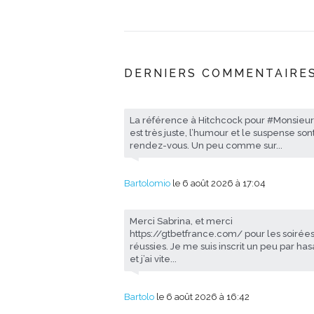
DERNIERS COMMENTAIRE
La référence à Hitchcock pour #Monsieu
est très juste, l’humour et le suspense son
rendez-vous. Un peu comme sur...
Bartolomio
le 6 août 2026 à 17:04
Merci Sabrina, et merci
https://gtbetfrance.com/ pour les soirées
réussies. Je me suis inscrit un peu par ha
et j’ai vite...
Bartolo
le 6 août 2026 à 16:42