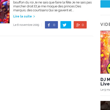
bouffon du roi Je ne sais que faire la fête Je ne sais pas
marcher droit Et je me moque des princes Des
marquis, des courtisans Qui se gavent et...
Lire la suite
VID
0
0
Le 6 novembre 2009
DJ 
Live
Le 9 ma