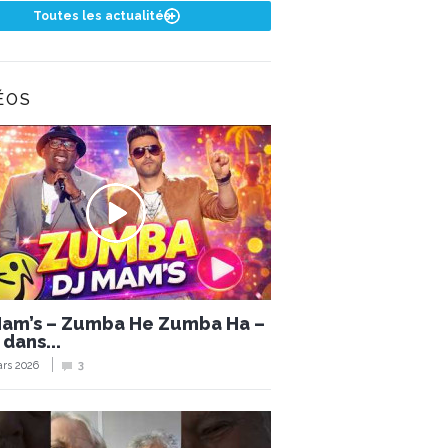
Toutes les actualités
ÉOS
Mam’s – Zumba He Zumba Ha –
 dans...
rs 2026
3