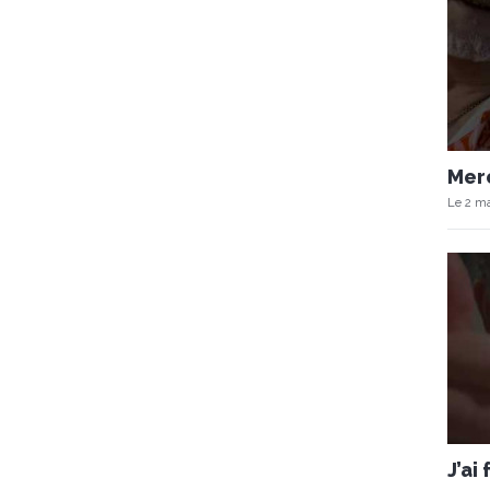
Merc
Le 2 ma
J’ai