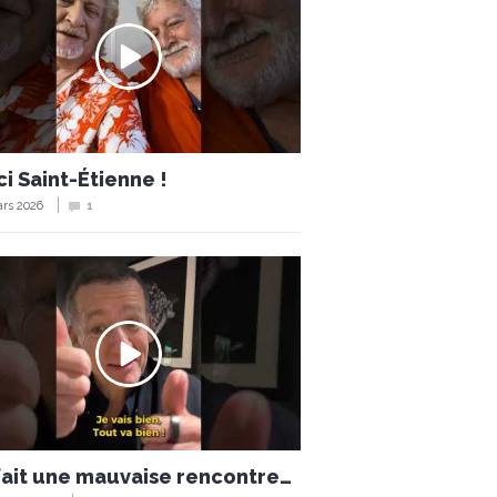
i Saint-Étienne !
rs 2026
1
 fait une mauvaise rencontre…