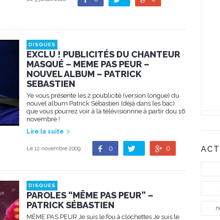
DISQUES
EXCLU ! PUBLICITÉS DU CHANTEUR
MASQUÉ – MEME PAS PEUR –
NOUVEL ALBUM – PATRICK
SEBASTIEN
Ye vous présente les 2 poublicité (version longue) du
nouvel album Patrick Sébastien (déjà dans les bac)
que vous pourrez voir à la télévisionnne à partir dou 16
novembre !
Lire la suite
0
0
ACT
Le 12 novembre 2009
DISQUES
PAROLES “MÊME PAS PEUR” –
PATRICK SÉBASTIEN
n
MÊME PAS PEUR Je suis le fou à clochettes Je suis le