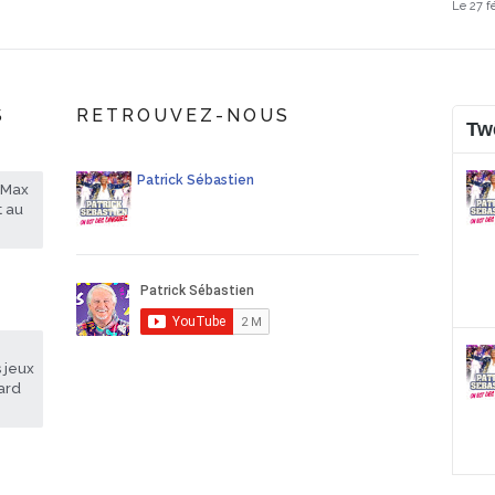
Le 27 f
S
RETROUVEZ-NOUS
Tw
Patrick Sébastien
rMax
t au
 jeux
sard