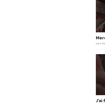
Merc
Le 2 ma
J’ai