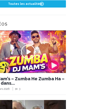
Toutes les actualités
ÉOS
Mam’s – Zumba He Zumba Ha –
 dans...
rs 2026
3