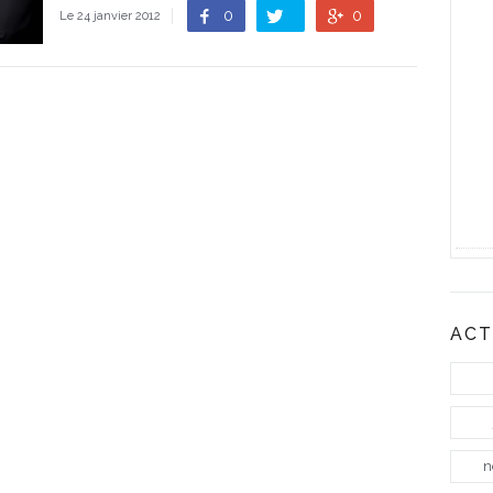
0
0
Le 24 janvier 2012
ACT
n