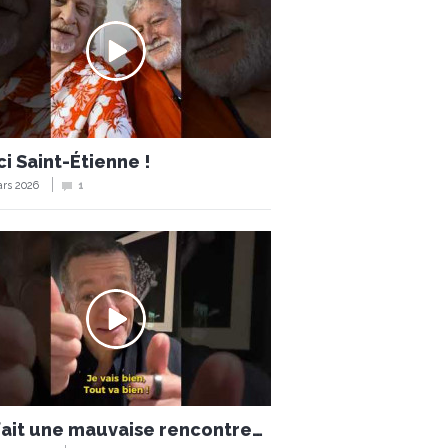
i Saint-Étienne !
rs 2026
1
 fait une mauvaise rencontre…