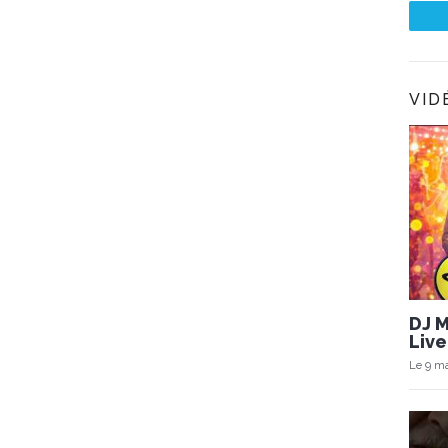
VID
DJ 
Live
Le 9 ma