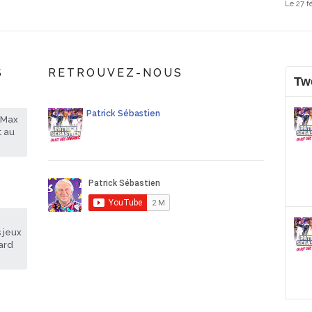
Le 27 f
S
RETROUVEZ-NOUS
Tw
Patrick Sébastien
rMax
t au
 jeux
sard