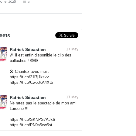
évrier 2026
2
eets
Patrick Sébastien
17 May
🎉 Il est enfin disponible le clip des
balloches ! 🔵🔴
🎤 Chantez avec moi :
https://t.co/21l7j1ksvv
https://t.co/Cwo3kA4XUi
Patrick Sébastien
17 May
Ne ratez pas le spectacle de mon ami
Larsene !!!
https://t.co/SKNPS7AJx6
https://t.co/PN9a5ew5st