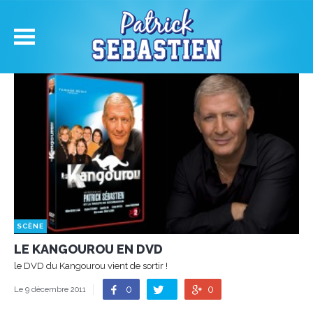
SCÈNE
LE KANGOUROU EN DVD
le DVD du Kangourou vient de sortir !
0
0
Le 9 décembre 2011