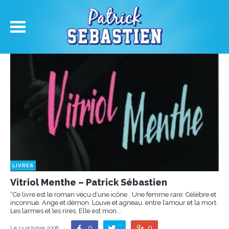
LIVRES
Vitriol Menthe – Patrick Sébastien
“Ce livre est le roman vécu d’une icône . Une femme rare. Célèbre et
inconnue. Ange et démon. Louve et agneau. entre l’amour et la mort.
Les larmes et les rires. Elle est mon...
0
0
Le 13 octobre 2008