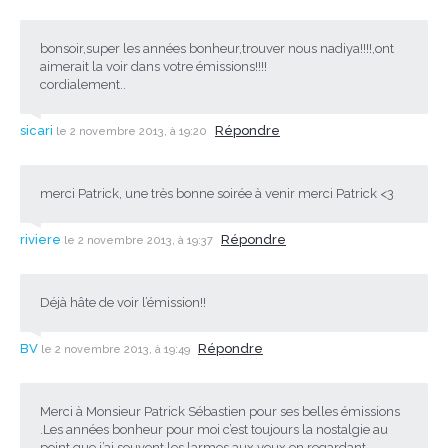
bonsoir,super les années bonheur,trouver nous nadiya!!!!,ont
aimerait la voir dans votre émissions!!!!
cordialement..
sicari
Répondre
le 2 novembre 2013, à 19:20
merci Patrick, une très bonne soirée à venir merci Patrick <3
riviere
Répondre
le 2 novembre 2013, à 19:37
Déjà hâte de voir l’émission!!
BV
Répondre
le 2 novembre 2013, à 19:49
Merci à Monsieur Patrick Sébastien pour ses belles émissions
.Les années bonheur pour moi c’est toujours la nostalgie au
point que j’ai souvent les larmes aux yeux en regardant