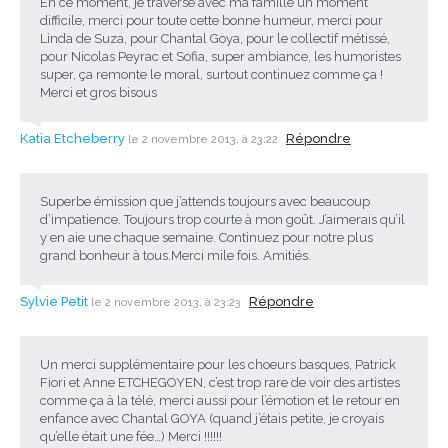
En ce moment, je traverse avec ma famille un moment
difficile, merci pour toute cette bonne humeur, merci pour
Linda de Suza, pour Chantal Goya, pour le collectif métissé,
pour Nicolas Peyrac et Sofia, super ambiance, les humoristes
super, ça remonte le moral, surtout continuez comme ça !
Merci et gros bisous
Katia Etcheberry
Répondre
le 2 novembre 2013, à 23:22
Superbe émission que j’attends toujours avec beaucoup
d’impatience. Toujours trop courte à mon goût. J’aimerais qu’il
y en aie une chaque semaine. Continuez pour notre plus
grand bonheur à tous.Merci mile fois. Amitiés.
Sylvie Petit
Répondre
le 2 novembre 2013, à 23:23
Un merci supplémentaire pour les choeurs basques, Patrick
Fiori et Anne ETCHEGOYEN, c’est trop rare de voir des artistes
comme ça à la télé, merci aussi pour l’émotion et le retour en
enfance avec Chantal GOYA (quand j’étais petite, je croyais
qu’elle était une fée…) Merci !!!!!!