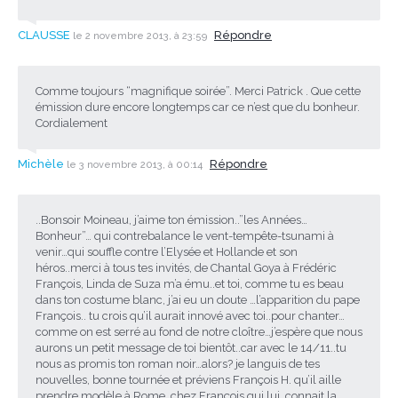
CLAUSSE
Répondre
le 2 novembre 2013, à 23:59
Comme toujours “magnifique soirée”. Merci Patrick . Que cette
émission dure encore longtemps car ce n’est que du bonheur.
Cordialement
Michèle
Répondre
le 3 novembre 2013, à 00:14
..Bonsoir Moineau, j’aime ton émission..”les Années…
Bonheur”… qui contrebalance le vent-tempête-tsunami à
venir…qui souffle contre l’Elysée et Hollande et son
héros..merci à tous tes invités, de Chantal Goya à Frédéric
François, Linda de Suza m’a ému..et toi, comme tu es beau
dans ton costume blanc, j’ai eu un doute …l’apparition du pape
François.. tu crois qu’il aurait innové avec toi..pour chanter…
comme on est serré au fond de notre cloître…j’espère que nous
aurons un petit message de toi bientôt..car avec le 14/11..tu
nous as promis ton roman noir…alors? je languis de tes
nouvelles, bonne tournée et préviens François H. qu’il aille
prendre modèle à Rome..chez François qui lui, connait la