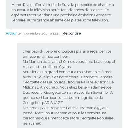
Merci d’avoir offert à Linda de Suza la possibilité de chanter à
nouveau à la télévision après tant d’années d’absence… En
espérant retrouver dans une prochaine émission Georgette
Lemaire, autre grande absente des plateaux de télévision.
Arthur
Répondre
le 3 novembre 2013, à 12:15
cher patrick . Je prend toujours plaisir à regarder vos
émissions : année bonheur .
Ma Maman de 95ans et 6 mois vous aime beaucoup et
moi aussi , son fils de 65 ans .
Vous feriez un grand bonheur a ma Maman et à moi
aussi : si vous invitiez notre chère : Georgette Lemaire !
Georgette des Faubourgs , trop rare à la télévision : De
Millions D’Amoureux, Vous étiez belle Madame et ce
Duo récent : Georgette Lemaire avec San Séverino : A
quoi ça sert L’amour sur Lalbum magnifique de
Georgette : pARIS JAZZ .
Ne tardez point trop cher Patrick : Maman à 95 ans
passé ! Merci pour Maman et pour les nombreuse
personnes qui aiment cette sacré Georgette Populaire .
jean Janek .