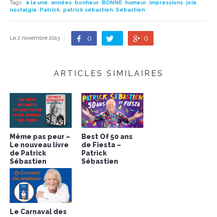
Tags
:
à la une
,
années
,
bonheur
,
BONNE
,
humeur
,
impressions
,
joie
,
nostalgie
,
Patrick
,
patrick sébastien
,
Sébastien
0
0
Le 2 novembre 2013
ARTICLES SIMILAIRES
Même pas peur –
Best Of 50 ans
Le nouveau livre
de Fiesta –
de Patrick
Patrick
Sébastien
Sébastien
Le Carnaval des