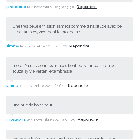
pinceloup
Répondre
le 4 novembre 2013, à 13:50
Une très belle émission samedi comme d’habitude avec de
super artistes, vivement la prochaine.
Jimmy
Répondre
le 4 novembre 2013, à 14:02
merci Patrick pour les annees bonheurs surtout linda de
souza sylvie vartan je tembrasse
janine
Répondre
le 4 novembre 2013, à 16:14
une nuit de bonnheur
mostapha
Répondre
le 5 novembre 2013, à 09:00
j’adore cette émission,quand je peu pas le regarder ,je le