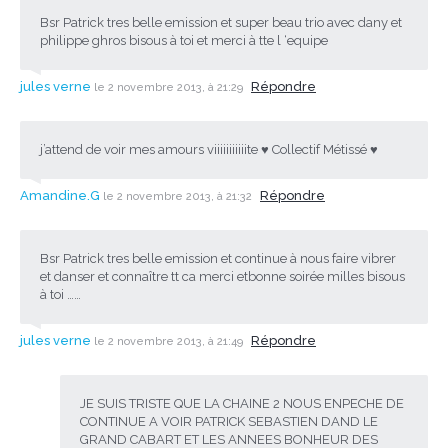
Bsr Patrick tres belle emission et super beau trio avec dany et
philippe ghros bisous à toi et merci à tte l ‘equipe
jules verne
Répondre
le 2 novembre 2013, à 21:29
j’attend de voir mes amours viiiiiiiiiiite ♥ Collectif Métissé ♥
Amandine.G
Répondre
le 2 novembre 2013, à 21:32
Bsr Patrick tres belle emission et continue à nous faire vibrer
et danser et connaître tt ca merci etbonne soirée milles bisous
à toi ……
jules verne
Répondre
le 2 novembre 2013, à 21:49
JE SUIS TRISTE QUE LA CHAINE 2 NOUS ENPECHE DE
CONTINUE A VOIR PATRICK SEBASTIEN DAND LE
GRAND CABART ET LES ANNEES BONHEUR DES