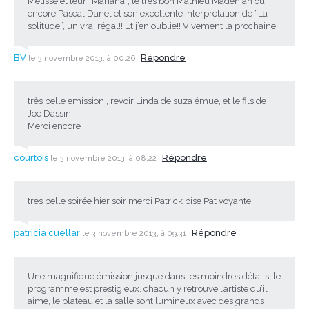
Métissé et leur “Mariana”, le très bon Mathieu Madénian ou
encore Pascal Danel et son excellente interprétation de “La
solitude”, un vrai régal!! Et j’en oublie!! Vivement la prochaine!!
BV
Répondre
le 3 novembre 2013, à 00:26
très belle emission , revoir Linda de suza émue, et le fils de
Joe Dassin.
Merci encore
courtois
Répondre
le 3 novembre 2013, à 08:22
tres belle soirée hier soir merci Patrick bise Pat voyante
patricia cuellar
Répondre
le 3 novembre 2013, à 09:31
Une magnifique émission jusque dans les moindres détails: le
programme est prestigieux, chacun y retrouve l’artiste qu’il
aime, le plateau et la salle sont lumineux avec des grands