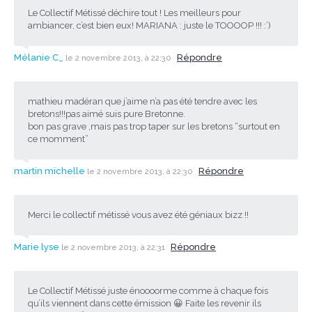
Le Collectif Métissé déchire tout ! Les meilleurs pour
ambiancer, c’est bien eux! MARIANA : juste le TOOOOP !!! :’)
Mélanie C_
Répondre
le 2 novembre 2013, à 22:30
mathieu madéran que j’aime n’a pas été tendre avec les
bretons!!!pas aimé suis pure Bretonne.
bon pas grave ,mais pas trop taper sur les bretons “surtout en
ce momment”
martin michelle
Répondre
le 2 novembre 2013, à 22:30
Merci le collectif métissé vous avez été géniaux bizz !!
Marie lyse
Répondre
le 2 novembre 2013, à 22:31
Le Collectif Métissé juste énoooorme comme à chaque fois
qu’ils viennent dans cette émission 😀 Faite les revenir ils