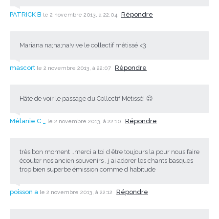
PATRICK B
Répondre
le 2 novembre 2013, à 22:04
Mariana na;na;na!vive le collectif métissé <3
mascort
Répondre
le 2 novembre 2013, à 22:07
Hâte de voir le passage du Collectif Métissé! 😉
Mélanie C _
Répondre
le 2 novembre 2013, à 22:10
très bon moment ..merci a toi d être toujours la pour nous faire
écouter nos ancien souvenirs , j ai adorer les chants basques
trop bien superbe émission comme d habitude
poisson a
Répondre
le 2 novembre 2013, à 22:12