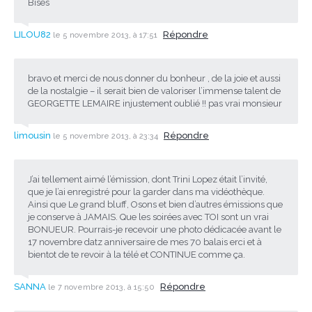
Bises
LILOU82
Répondre
le 5 novembre 2013, à 17:51
bravo et merci de nous donner du bonheur , de la joie et aussi
de la nostalgie – il serait bien de valoriser l’immense talent de
GEORGETTE LEMAIRE injustement oublié !! pas vrai monsieur
limousin
Répondre
le 5 novembre 2013, à 23:34
J’ai tellement aimé l’émission, dont Trini Lopez était l’invité,
que je l’ai enregistré pour la garder dans ma vidéothèque.
Ainsi que Le grand bluff, Osons et bien d’autres émissions que
je conserve à JAMAIS. Que les soirées avec TOI sont un vrai
BONUEUR. Pourrais-je recevoir une photo dédicacée avant le
17 novembre datz anniversaire de mes 70 balais erci et à
bientot de te revoir à la télé et CONTINUE comme ça.
SANNA
Répondre
le 7 novembre 2013, à 15:50