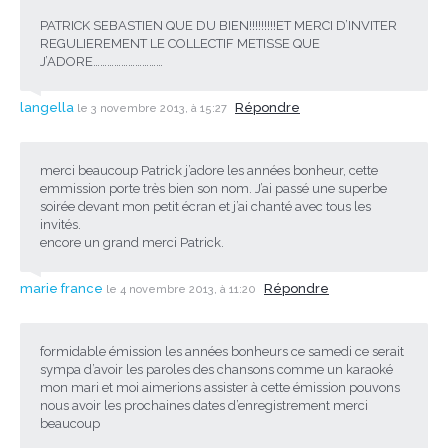
PATRICK SEBASTIEN QUE DU BIEN!!!!!!!!!ET MERCI D’INVITER
REGULIEREMENT LE COLLECTIF METISSE QUE
J’ADORE…………………………
langella
Répondre
le 3 novembre 2013, à 15:27
merci beaucoup Patrick j’adore les années bonheur, cette
emmission porte très bien son nom. J’ai passé une superbe
soirée devant mon petit écran et j’ai chanté avec tous les
invités.
encore un grand merci Patrick.
marie france
Répondre
le 4 novembre 2013, à 11:20
formidable émission les années bonheurs ce samedi ce serait
sympa d’avoir les paroles des chansons comme un karaoké
mon mari et moi aimerions assister à cette émission pouvons
nous avoir les prochaines dates d’enregistrement merci
beaucoup