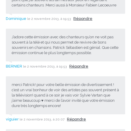
certains chanteurs .Merci aussi à Monsieur Fabien Lecoeuvre
Dominique
Répondre
le 2 novembre 2013, à 19:53
J’adore cette émission avec des chanteurs qu’on ne voit pas
souvent à la télé et qui nous permet de revivre de bons
souvenirs en chansons. Patrick Sébastien est génial. Que cette
émission continue le plus longtemps possible.
BERNIER
Répondre
le 2 novembre 2013, à 19:53
merci Patrick! pour votre belle émission de divertissement !
c’est un vrai bonheur de voir des artistes pas souvent présent à
la télévision! quand à ce soir je vais voir Sylvie Vartan que
j’aime beaucoup ♥ merci de l’avoir invité que votre émission
dure très longtemps encore!
viguier
Répondre
le 2 novembre 2013, à 20:07