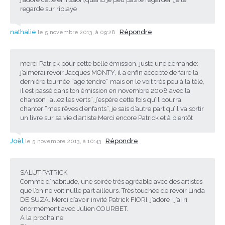
regarde sur riplaye
nathalie
Répondre
le 5 novembre 2013, à 09:28
merci Patrick pour cette belle émission, juste une demande:
j’aimerai revoir Jacques MONTY, il a enfin accepté de faire la
derniére tournée “age tendre” mais on le voit trés peu à la télé,
il est passé dans ton émission en novembre 2008 avec la
chanson “allez les verts”, j’espére cette fois qu’il pourra
chanter “mes rêves d’enfants”, je sais d’autre part qu’il va sortir
un livre sur sa vie d’artiste.Merci encore Patrick et à bientôt
Joël
Répondre
le 5 novembre 2013, à 10:43
SALUT PATRICK
Comme d’habitude, une soirée très agréable avec des artistes
que l’on ne voit nulle part ailleurs. Très touchée de revoir Linda
DE SUZA. Merci d’avoir invité Patrick FIORI, j’adore ! j’ai ri
énormément avec Julien COURBET.
A la prochaine