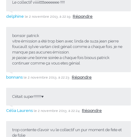
Le collectif viiiiitttteeeeeee !!!!!
delphine
Répondre
le 2 novembre 2013, à 22:19
bonsoir patrick
vitre émission a été trop bien avec linda de suza jean pierre
foucault sylvie vartan c’est génail comme a chaque fois. je ne
manque pas aucunes émission.
je passe une bonne soirée a chaque fois bisous patrick
continuer comme ça vous etes génial
bonnans
Répondre
le 2 novembre 2013, à 22:23
C’était super!!!!!!!!♥
Célia Laurens
Répondre
le 2 novembre 2013, à 22:24
trop contente d’avoir vu le collectif un pur moment de fete et
de folie