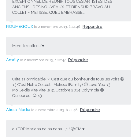
EXCEPTIONNEL DE REUNIR TOUS CES ARTISTES..DES
ANCIENS …DES NOUVEAUX..ET BIENSUR BRAVO AU
COLLETIF METISSE…QUE J EMBRASSE…
ROUMEGOUX
Répondre
le 2 novembre 2013, à 22:46
Merci le collectif♥
Amély
Répondre
le 2 novembre 2013, à 22:47
C’étais Formidable *-* C’est que du bonheur de tous les voirs 😀
<3 C'est Notre Collectif Métissé (Family) 🙂 Love You <3
Moi Je dis Vite Vite le 31 Octobre 2014 L'olympia 😀
Oui oui oui 😉 <3
Alicia-Nadia
Répondre
le 2 novembre 2013, à 22:48
au TOP Mariana na na nana ..♫ ! 🙂 CM ♥