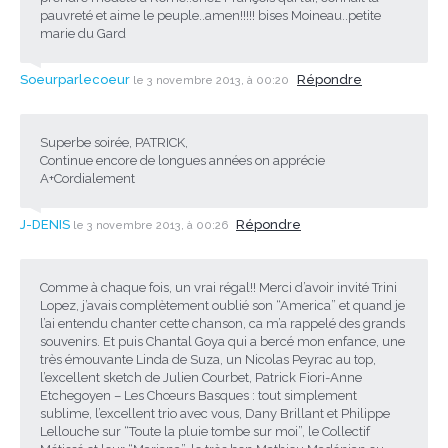
pauvreté et aime le peuple..amen!!!!! bises Moineau..petite
marie du Gard
Soeurparlecoeur
Répondre
le 3 novembre 2013, à 00:20
Superbe soirée, PATRICK,
Continue encore de longues années on apprécie
A+Cordialement
J-DENIS
Répondre
le 3 novembre 2013, à 00:26
Comme à chaque fois, un vrai régal!! Merci d’avoir invité Trini
Lopez, j’avais complètement oublié son “America” et quand je
l’ai entendu chanter cette chanson, ca m’a rappelé des grands
souvenirs. Et puis Chantal Goya qui a bercé mon enfance, une
très émouvante Linda de Suza, un Nicolas Peyrac au top,
l’excellent sketch de Julien Courbet, Patrick Fiori-Anne
Etchegoyen – Les Chœurs Basques : tout simplement
sublime, l’excellent trio avec vous, Dany Brillant et Philippe
Lellouche sur “Toute la pluie tombe sur moi”, le Collectif