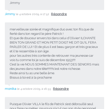
Jimmy
Jimmy
Répondre
le 4 octobre 2009, à 17:52
merveilleuse soirée et magnifique duo avec ton fils,que de
fierté dans ton regard le père Patrick !
Et que de douceur envers toi dans celui d’Olivier! ILCHANTE
BIEN TON GRAND ET MON PETIT DOIGT ME DIT QU’IL FERA
PARLER DE LUI ! Et de plus il est beau garçon et très gracieux
et il te ressemble à son âge .
pour les autres très contente de retrouver ma jeunesse car
vois tu comme toi je suis de décembre 1953!!!!
C’est la vie NOUS SOMMES MAINTENANT DES SENIORS mais
des jeunes dans notre tête!!!!!!!!c’est notre richesse.
Reste ainsi tu as une belle âme.
Bisous à toi est à la prochaine
monika
Répondre
le 4 octobre 2009, à 18:55
Puisque Olivier VILLA le fils de Patrick s’est débrouillé seul
pour faire ce métier, pourquoi n’a t-il pas son style personnel.