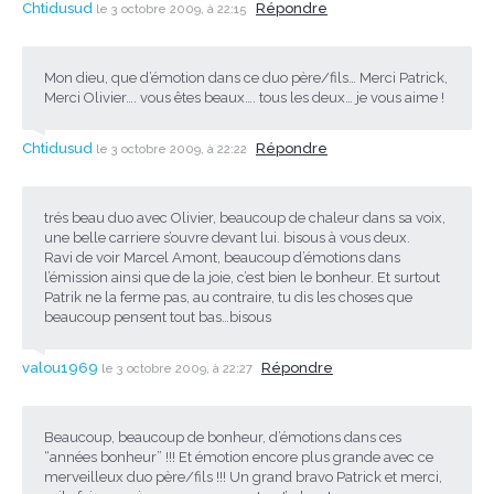
Chtidusud
Répondre
le 3 octobre 2009, à 22:15
Mon dieu, que d’émotion dans ce duo père/fils… Merci Patrick,
Merci Olivier…. vous êtes beaux…. tous les deux… je vous aime !
Chtidusud
Répondre
le 3 octobre 2009, à 22:22
trés beau duo avec Olivier, beaucoup de chaleur dans sa voix,
une belle carriere s’ouvre devant lui. bisous à vous deux.
Ravi de voir Marcel Amont, beaucoup d’émotions dans
l’émission ainsi que de la joie, c’est bien le bonheur. Et surtout
Patrik ne la ferme pas, au contraire, tu dis les choses que
beaucoup pensent tout bas…bisous
valou1969
Répondre
le 3 octobre 2009, à 22:27
Beaucoup, beaucoup de bonheur, d’émotions dans ces
“années bonheur” !!! Et émotion encore plus grande avec ce
merveilleux duo père/fils !!! Un grand bravo Patrick et merci,