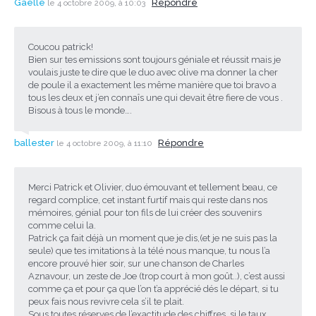
Gaelle
Répondre
le 4 octobre 2009, à 10:03
Coucou patrick!
Bien sur tes emissions sont toujours géniale et réussit mais je
voulais juste te dire que le duo avec olive ma donner la cher
de poule il a exactement les même manière que toi bravo a
tous les deux et j’en connaîs une qui devait être fiere de vous .
Bisous à tous le monde….
ballester
Répondre
le 4 octobre 2009, à 11:10
Merci Patrick et Olivier, duo émouvant et tellement beau, ce
regard complice, cet instant furtif mais qui reste dans nos
mémoires, génial pour ton fils de lui créer des souvenirs
comme celui la.
Patrick ça fait déjà un moment que je dis,(et je ne suis pas la
seule) que tes imitations à la télé nous manque, tu nous l’a
encore prouvé hier soir, sur une chanson de Charles
Aznavour, un zeste de Joe (trop court à mon goût..), c’est aussi
comme ça et pour ça que l’on t’a apprécié dés le départ, si tu
peux fais nous revivre cela s’il te plait.
Sous toutes réserves de l’exactitude des chiffres, si le taux