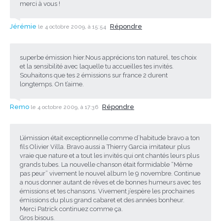
merci à vous !
Jérémie
Répondre
le 4 octobre 2009, à 15:54
superbe émission hier.Nous apprécions ton naturel, tes choix
et la sensibilité avec laquelle tu accueilles tes invités.
Souhaitons que tes 2 émissions sur france 2 durent
longtemps. On t’aime.
Remo
Répondre
le 4 octobre 2009, à 17:36
L’émission était exceptionnelle comme d’habitude bravo a ton
fils Olivier Villa. Bravo aussi a Thierry Garcia imitateur plus
vraie que nature et a tout les invités qui ont chantés leurs plus
grands tubes. La nouvelle chanson était formidable “Même
pas peur” vivement le nouvel album le 9 novembre. Continue
a nous donner autant de rêves et de bonnes humeurs avec tes
émissions et tes chansons. Vivement j’espère les prochaines
émissions du plus grand cabaret et des années bonheur.
Merci Patrick continuez comme ça.
Gros bisous.