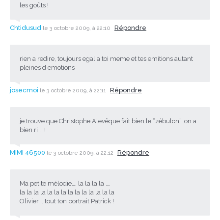
les goûts !
Chtidusud
Répondre
le 3 octobre 2009, à 22:10
rien a redire, toujours egal a toi meme et tes emitions autant
pleines d emotions
josecmoi
Répondre
le 3 octobre 2009, à 22:11
je trouve que Christophe Alevêque fait bien le “zébulon”..on a
bien ri … !
MIMI 46500
Répondre
le 3 octobre 2009, à 22:12
Ma petite mélodie…. la la la la ….
la la la la la la la la la la la la la la
Olivier…. tout ton portrait Patrick !