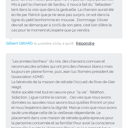
Mis à part la chanson de Sardou, il nous à fait du “Sébastien ”
tant dans la voix que dans la gestuelle. La chanson aurait été
écrite par Patrick que je ne serai pas surpris, on est dans la
ligne du petit bonhomme en mousse . Dommage. Olivier
devrait se démarquer à 100% de son père, c’est loin d’être le
cas pour le moment et j’espère que ça viendra .
Gilbert GIRARD
Répondre
le 4 octobre 2009, à 19:08
“Les années bonheur” du rire, des chansons connues et
reconnues,des artistes qui ont pris des cheveux blancs mais
toujours en pleine forme, puis Jean luc Roméro président de
l’association ADMD.
La bénévole de la maison de retraite l’Accueil de Rive-de-Gier
réagit.
Notre société met tout en oeuvre pour “la vie”: Téléthon,
Sidaction, Ligue contre le cancer…. Ces vies que nous avons
données ou sauvées nous savons tous qu’elles finiront un jour
et nous l’espérons dans la dignité. Mais je crois que nous avons
sauté une étape celle de la vieillesse-dépendante. Le
placement dans une maison de retraite,quelle épreuve pour
la personne concernée et sa famille! Pour avoir la conscience