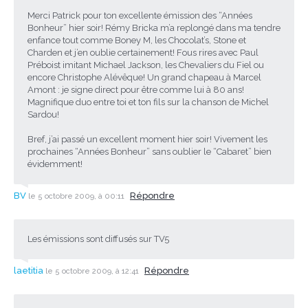
Merci Patrick pour ton excellente émission des “Années
Bonheur” hier soir! Rémy Bricka m’a replongé dans ma tendre
enfance tout comme Boney M, les Chocolat’s, Stone et
Charden et j’en oublie certainement! Fous rires avec Paul
Préboist imitant Michael Jackson, les Chevaliers du Fiel ou
encore Christophe Alévêque! Un grand chapeau à Marcel
Amont : je signe direct pour être comme lui à 80 ans!
Magnifique duo entre toi et ton fils sur la chanson de Michel
Sardou!
Bref, j’ai passé un excellent moment hier soir! Vivement les
prochaines “Années Bonheur” sans oublier le “Cabaret” bien
évidemment!
BV
Répondre
le 5 octobre 2009, à 00:11
Les émissions sont diffusés sur TV5
laetitia
Répondre
le 5 octobre 2009, à 12:41