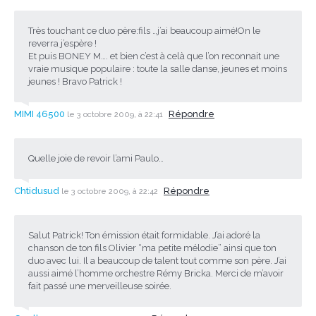
Très touchant ce duo père:fils …j’ai beaucoup aimé!On le
reverra j’espère !
Et puis BONEY M…. et bien c’est à celà que l’on reconnait une
vraie musique populaire : toute la salle danse, jeunes et moins
jeunes ! Bravo Patrick !
MIMI 46500
Répondre
le 3 octobre 2009, à 22:41
Quelle joie de revoir l’ami Paulo…
Chtidusud
Répondre
le 3 octobre 2009, à 22:42
Salut Patrick! Ton émission était formidable. J’ai adoré la
chanson de ton fils Olivier “ma petite mélodie” ainsi que ton
duo avec lui. Il a beaucoup de talent tout comme son père. J’ai
aussi aimé l’homme orchestre Rémy Bricka. Merci de m’avoir
fait passé une merveilleuse soirée.