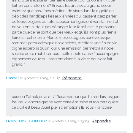
tranquille il existe la “Semaine Bleue”: qui La connait ? que
fait-on concrétement? Si vous les artistes au grand coeur
estimez que nos aînés méritent de vivre dans la dignité en
dépit des handicaps liés aux années qui passent osez parler
de tous ces gens qui silencieusement glissent vers la mort et
ne veulent surtout pas déranger leur famille et le personnel
parce que ce ne sont que des vieux et qu’ils n’ont plus rien à
faire sur cette terre. Moi, et mes collègues bénévoles qui
sommes persuadés que nos anciens, méritent une fin de vie
digne espérons qu’un jour une émission permettra à notre
socièté de se mobiliser pour cette noble cause ” accompagner
dignement ceux qui nous ont donné la vie et nous ont fait
grandir”
Haspel
Répondre
le 4 octobre 2009, à 21:17
coucou Patrick je t’ai dit à Rocamadour que tu rendais les gens
heureux .encore gagné avec cette émission et ton petit qu’est
ce qu’il est beau .Quel plein d’émotions !Bisous Françoise
FRANCOISE GONTIER
Répondre
le 4 octobre 2009, à 23:05