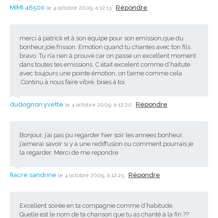
MIMI 46500
Répondre
le 4 octobre 2009, à 12:13
merci à patrick et à son équipe pour son emission,que du
bonheur,joie,frisson. Emotion quand tu chantes avec ton fils
bravo. Tu n’a rien à prouvé car on passe un excellent moment
dans toutes tes emissions. C était excelent comme d’haitute
avec toujours une pointe émotion, on t’aime comme cela
.Continu à nous faire vibré. bises à toi.
dudognon yvette
Répondre
le 4 octobre 2009, à 12:20
Bonjour, j’ai pas pu regarder hier soir les annees bonheur,
j’aimerai savoir si y a une rediffusion ou comment pourrais je
la regarder. Merci de me repondre
fiacre sandrine
Répondre
le 4 octobre 2009, à 12:25
Excellent soirée en ta compagnie comme d’habitude.
Quelle est le nom de ta chanson que tu as chanté à la fin ??