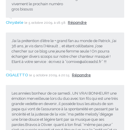
vivement le prochain numéro
gros bisouss
Chrystele
Répondre
le 5 octobre 2009, à 18:58
J’ai la prétention d’être le + grand fan au monde de Patrick, j’ai
36 ans, je vis dans l’Hérault … et étant célibataire, j’ose
chercher sur ce blog une jeune femme seule ! On pourra
échanger divers scoops sur notre cher chanteur masqué !
Etant à votre service : écrivez à “
comixe@aliceadsl.fr
” !!!
CIGALETTO
Répondre
le 5 octobre 2009, à 20:15
Les années bonheur de ce samedi…UN VRAI BONHEUR!! une
émotion merveilleuse lors du duo avec ton fils qui est une très
grande vedette en devenir…il possède tous les atouts de son
papa qui vont de l’assurance à la spontanéité en passant par la
sincèrité et la justesse de la voix.”ma petite melody”dégage
une brise douce et légère tant par sa musique que ses
paroles.Bravos à Olivier. quant à ton final “même pas peur”
c’est un succès garanti et peut être qu’un jour le “petit roi”et sa