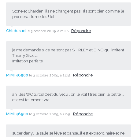
Stone et Charden, ils ne changent pas ! Ils sont bien comme le
prix des allumettes ! lol
Chtidusud
Répondre
le 3 octobre 2009, à 21:28
je me demande si ce ne sont pas SHIRLEY et DINO qui imitent
Thierry Gracia!
Imitation parfaite !
MIMI 46500
Répondre
le 3 octobre 2009, à 21:32
ah …les WC turcs! C’est du vécu , on le voit ! très bien la petite …
et c’est tellement vrai !
MIMI 46500
Répondre
le 3 octobre 2009, à 21:43
super dany… la salle se lève et danse…il est extraordinaire et ne