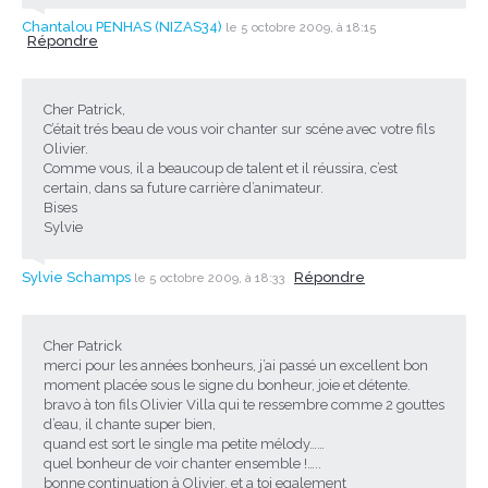
Chantalou PENHAS (NIZAS34)
le 5 octobre 2009, à 18:15
Répondre
Cher Patrick,
C’était trés beau de vous voir chanter sur scéne avec votre fils
Olivier.
Comme vous, il a beaucoup de talent et il réussira, c’est
certain, dans sa future carrière d’animateur.
Bises
Sylvie
Sylvie Schamps
Répondre
le 5 octobre 2009, à 18:33
Cher Patrick
merci pour les années bonheurs, j’ai passé un excellent bon
moment placée sous le signe du bonheur, joie et détente.
bravo à ton fils Olivier Villa qui te ressembre comme 2 gouttes
d’eau, il chante super bien,
quand est sort le single ma petite mélody……
quel bonheur de voir chanter ensemble !…..
bonne continuation à Olivier, et a toi egalement