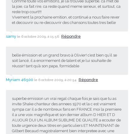
Comme toute vos emitions, je l’ai trouvée superbe, ca met de
la joie, ca fait rire, ca reste quand meme serieux, et surtout, ca
reste trop court!!!
Vivement la prochaine emition, et continué a nous faire rever
et decouvrir ou re-decouvrir des chansons toutes tres belle
samy
Répondre
le 6 octobre 2009, à 15:56
belle émission et un grand bravo à Olivier! c’est bien qu’il se
soit lancé, il a enormement de talent et je lui souhaite de
réussir! tant qu’à son papa, formidable
Myriam 46500
Répondre
le 6 octobre 2009, à 20:54
superbe emission un vrai regal chaque fois je sais que tu as
invite Shake chanteur des annees 1970 et la c est vraiment
sympa car il a de nombreux fans en FRANCE moi la premiere
il a une voix magnifique et son dernier album D HIER ET D
AUJOUR DUI UN ALBUM SUBLIME DE QUALITE a ecouter de
toute urgence deux titres en particuliers ET MAINTENANT de
Gilbert Becaud magistralement bien interpretee avec une