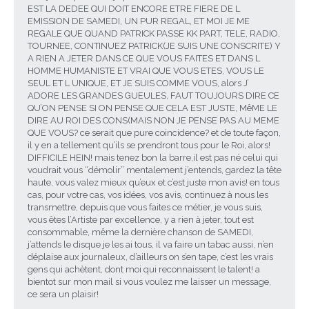
EST LA DEDEE QUI DOIT ENCORE ETRE FIERE DE L
EMISSION DE SAMEDI, UN PUR REGAL, ET MOI JE ME
REGALE QUE QUAND PATRICK PASSE KK PART, TELE, RADIO,
TOURNEE, CONTINUEZ PATRICK(JE SUIS UNE CONSCRITE) Y
A RIEN A JETER DANS CE QUE VOUS FAITES ET DANS L
HOMME HUMANISTE ET VRAI QUE VOUS ETES, VOUS LE
SEUL ET L UNIQUE, ET JE SUIS COMME VOUS, alors J’
ADORE LES GRANDES GUEULES, FAUT TOUJOURS DIRE CE
QU’ON PENSE SI ON PENSE QUE CELA EST JUSTE, MêME LE
DIRE AU ROI DES CONS(MAIS NON JE PENSE PAS AU MEME
QUE VOUS? ce serait que pure coincidence? et de toute façon,
il y en a tellement qu’ils se prendront tous pour le Roi, alors!
DIFFICILE HEIN! mais tenez bon la barre,il est pas né celui qui
voudrait vous “démolir” mentalement j’entends, gardez la tête
haute, vous valez mieux qu’eux et c’est juste mon avis! en tous
cas, pour votre cas, vos idées, vos avis, continuez à nous les
transmettre, depuis que vous faites ce métier, je vous suis,
vous êtes l’Artiste par excellence, y a rien à jeter, tout est
consommable, même la dernière chanson de SAMEDI,
j’attends le disque je les ai tous, il va faire un tabac aussi, n’en
déplaise aux journaleux, d’ailleurs on s’en tape, c’est les vrais
gens qui achètent, dont moi qui reconnaissent le talent! a
bientot sur mon mail si vous voulez me laisser un message,
ce sera un plaisir!