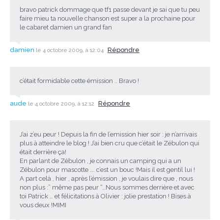
bravo patrick dommage que tf1 passe devant je sai que tu peu
faire mieu ta nouvelle chanson est super a la prochaine pour
le cabaret damien un grand fan
damien
Répondre
le 4 octobre 2009, à 12:04
c’était formidable cette émission .. Bravo !
aude
Répondre
le 4 octobre 2009, à 12:12
J’ai z’eu peur ! Depuis la fin de l’emission hier soir : je n’arrivais
plus à atteindre le blog ! J’ai bien cru que c’était le Zébulon qui
était derrière ça!
En parlant de Zébulon , je connais un camping qui a un
Zébulon pour mascotte …. c’est un bouc !Mais il est gentil lui !
A part celà , hier , après l’émission , je voulais dire que , nous
non plus :” même pas peur “…Nous sommes derrière et avec
toi Patrick … et félicitations à Olivier : jolie prestation ! Bises à
vous deux !MIMI