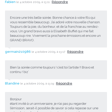
Fabien
Répondre
le 4 octobre 2009, à 13:11
Encore une très belle soirée. Bonne chance à votre fils qui
vous ressemble beaucoup. J’ai adoré votre nouvelle chanson.
Toujours de la joie, du bonheur, et de la franchise au rendez-
vous. Un grand bravo aussi à Elisabeth Buffet qui me fait
beaucoup rire. Vivement la prochaine émissions et encore un
GRAND BRAVO.
germain210986
Répondre
le 4 octobre 2009, à 13:17
Bien la soirée comme toujours ! c’est toi l’artiste !! Bravo et
continu ! biz’
Blandine
Répondre
le 4 octobre 2009, à 13:19
Bonjour
étant invité à un anniversaire, je n’ai pas pu regarder
l’émission, serait-il possible de savoir si cela repasse sur une