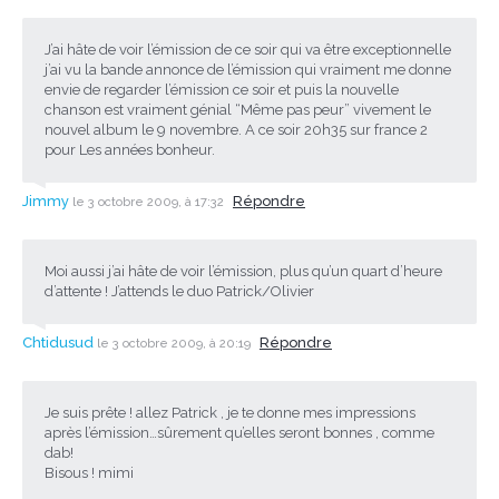
J’ai hâte de voir l’émission de ce soir qui va être exceptionnelle
j’ai vu la bande annonce de l’émission qui vraiment me donne
envie de regarder l’émission ce soir et puis la nouvelle
chanson est vraiment génial “Même pas peur” vivement le
nouvel album le 9 novembre. A ce soir 20h35 sur france 2
pour Les années bonheur.
Jimmy
Répondre
le 3 octobre 2009, à 17:32
Moi aussi j’ai hâte de voir l’émission, plus qu’un quart d’heure
d’attente ! J’attends le duo Patrick/Olivier
Chtidusud
Répondre
le 3 octobre 2009, à 20:19
Je suis prête ! allez Patrick , je te donne mes impressions
après l’émission…sûrement qu’elles seront bonnes , comme
dab!
Bisous ! mimi