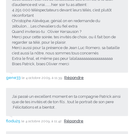
d’audience est vrai………hier soir tu as atteint :
4 291 000 téléspectateurs devant leurs télés, c’est plutôt
réconfortant
Christophe Alévêque, génial on en redemande du
zébulon…..Les chevaliers du fiel extra
Quand inviteras-tu : Olivier Kersauson ?
Merci pour cette soirée, tes invités de choix, ou il fait bon de
regarder sa télé, pour le plaisir.
Merci aussi pour la présence de Jean Luc Romero, sa bataille
c’est aussi la nôtre, nous sommes tous concernés
Extra le final, et même pas peur lalalaaaaaaaaaaaaaaaaa
Bises Patrick, bises Olivier merci
gene33
Répondre
le 4 octobre 2009, à 11:39
J’ai passé un excellent moment en ta compagnie Patrick ainsi
que de tes invités et de ton fils , tout le portrait de son pere
.Félicitations et a bientot .
flodu25
Répondre
le 4 octobre 2009, à 11:42