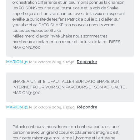
orchestration differrente et un peu moins connue la chanson
les POISONS pour sa qualite musicale et la voix de Shake
superbe ça c est un vrai chanteur avec de la voix en esperant
eveille la curiosite de tes fans Patrick a qui je dis d aller sur
youtube et aa DATO SHAKE son nouveau nom ils veront
toutes les videos de Shake
Milles merci d avoir invité Shake nous sommes tres
nombreux a reclamer son retour et toi tu va le faire . BISES
MARION31500
MARION 31
Répondre
le 10 octobre 2009, à 12:48
SHAKE A UN SITE IL FAUT ALLER SUR DATO SHAKE SUR
INTERNET POUR VOIR SON PARCOURS ET SON ACTUALITE .
MARION31500
MARION 31
Répondre
le 10 octobre 2009, à 12:50
Patrick continue a nous donner du bonheur car tu est une
personne avec un grand coeur et totalement integre c est
pour cette raison que moi j aime l ,homme et l artiste ne