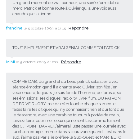
Un grand moment de vrai bonheur, une soirée formidable :
merci Patrick et bonne route à Olivier qui a une voix aussi
chaude que la tienne.
francine
Répondre
le 5 octobre 2009, à 13:15
TOUT SIMPLEMENT ET VRAI GENIAL COMME TOI PATRICK
MIMI
Répondre
le 5 octobre 2009, à 16:22
COMME DAB, du grand et du beau patrick sebastien avec
séance émotion qand il a chanté avec Olivier, son fils! J’en
veux encore, toujours, je suis fan de l’homme, de l’artiste, se
ses émissions, ses disques, radio, tv, livre, film, DU PATRON
DE BRIVE RUGBY, metez m’en louche chaque samedi et
faites taire les citiques qui n’y connnaisent rien et qui font que
le descendre, avec une carabine touours à portée de main,
laissez faire, pour moi, ceux qui ne sont fas comme lui sont
des C…! POINT BARRE! J’aimerai juste passer une journée avec
lui et son équipe, même dans sa caravane quand il est dans le
sud, j’aime pas Paris, je préfère le Sud-Ouest, et MARTEL,! C