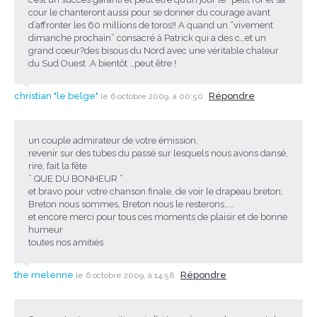
cour le chanteront aussi pour se donner du courage avant
d’affronter les 60 millions de toros!! A quand un “vivement
dimanche prochain” consacré à Patrick qui a des c…et un
grand coeur?des bisous du Nord avec une véritable chaleur
du Sud Ouest .A bientôt …peut être !
christian "le belge"
Répondre
le 6 octobre 2009, à 00:50
un couple admirateur de votre émission,
revenir sur des tubes du passé sur lesquels nous avons dansé,
rire, fait la fête
” QUE DU BONHEUR ”
et bravo pour votre chanson finale, de voir le drapeau breton,
Breton nous sommes, Breton nous le resterons……
et encore merci pour tous ces moments de plaisir et de bonne
humeur
toutes nos amitiés
the melenne
Répondre
le 6 octobre 2009, à 14:58