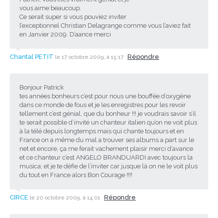
vous aime beaucoup.
Ce serait super si vous pouviez inviter
l’exceptionnel Christian Delagrange comme vous l’aviez fait
en Janvier 2009. D’aance merci
Chantal PETIT
Répondre
le 17 octobre 2009, à 15:17
Bonjour Patrick
tes années bonheurs c’est pour nous une bouffée d’oxygène
dans ce monde de fous et je les enregistres pour les revoir
tellement c’est génial, que du bonheur !!! je voudrais savoir s’il
te serait possible d’invité un chanteur italien qu’on ne voit plus
à la télé depuis longtemps mais qui chante toujours et en
France on a même du mal a trouver ses albums a part sur le
net et encore, ça me ferait vachement plaisir merci d’avance
et ce chanteur c’est ANGELO BRANDUARDI avec toujours la
musica; et je te défie de l’inviter car jusque là on ne le voit plus
du tout en France alors Bon Courage !!!!
CIRCE
Répondre
le 20 octobre 2009, à 14:01