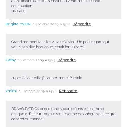
autre chaine dans les semaines à venir, merci, bonne
continuation
BRIGITTE
Brigitte YVON
Répondre
le 4 octobre 2009, à 13:46
Grand moment tous les 2 avec Olivier!! Un petit regard qui
voulait en dire beaucoup, c’etait fort!!Bises!!!!
Cathy
Répondre
le 4 octobre 2009, à 13:49
super Olivier Villa j’ai adoré, merci Patrick
vmimi
Répondre
le 4 octobre 2009, à 14:40
BRAVO PATRICK encore une superbe émission comme
chaque x d’ailleurs que ce soit les années bonheurs ou le + grd
cabaret du monde !