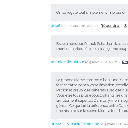
On se régale,tout simplement impressionn
ddp62
Répondre
S
le 5 mars 2011, à 22:07
Bravo monsieur Patrick Sébastien, la quali
mention particulière ce soir au jeune coup
maurice limantour
Ré
le 5 mars 2011, à 22:10
La grande classe comme d’habitude. Superb
font et participent a votre émission ,exce
Patrick et bravo ,des cabarets avec des nu
Vous êtes tous plus époustouflants les uns qu
simplement superbe. Dani Lary mon magicie
génial . Ce qui fait la différence entre Dani
une histoire sur la scène.Merci a tous bisou
DHAMELINCOURT francine
le 5 mars 2011, à 