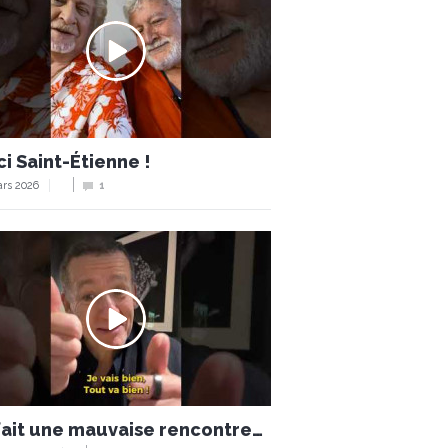
i Saint-Étienne !
rs 2026
1
 fait une mauvaise rencontre…