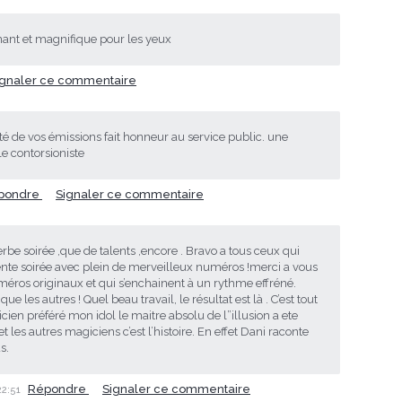
ant et magnifique pour les yeux
ignaler ce commentaire
té de vos émissions fait honneur au service public. une
le contorsioniste
pondre
Signaler ce commentaire
e soirée ,que de talents ,encore . Bravo a tous ceux qui
llente soirée avec plein de merveilleux numéros !merci a vous
méros originaux et qui s’enchainent à un rythme effréné.
e les autres ! Quel beau travail, le résultat est là . C’est tout
n préféré mon idol le maitre absolu de l”illusion a ete
 et les autres magiciens c’est l’histoire. En effet Dani raconte
s.
Répondre
Signaler ce commentaire
22:51