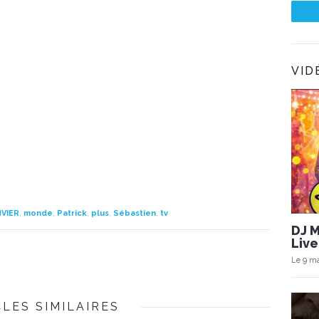
VID
NVIER
,
monde
,
Patrick
,
plus
,
Sébastien
,
tv
DJ 
Live
Le 9 ma
CLES SIMILAIRES