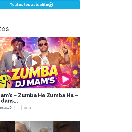
Toutes les actualités
ÉOS
Mam’s – Zumba He Zumba Ha –
 dans...
rs 2026
3