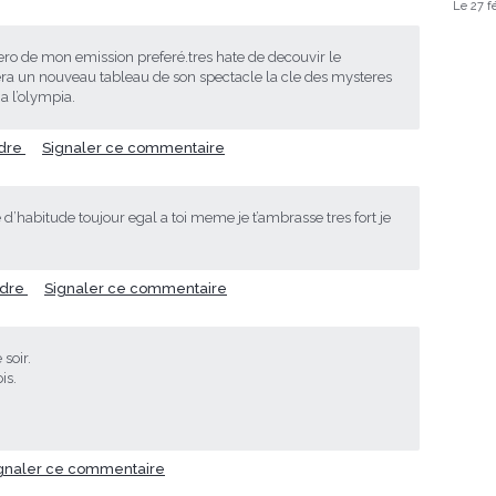
Le 27 f
ero de mon emission preferé.tres hate de decouvir le
tera un nouveau tableau de son spectacle la cle des mysteres
a l’olympia.
dre
Signaler ce commentaire
 d’habitude toujour egal a toi meme je t’ambrasse tres fort je
dre
Signaler ce commentaire
 soir.
is.
gnaler ce commentaire