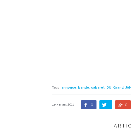
Tags
:
annonce
,
bande
,
cabaret
,
DU
,
Grand
,
JA
0
0
Le 5 mars 2011
ARTI