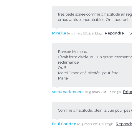
très belle soirée comme d’habitude en re
émouvants et inoubliables. Ont t’adorent
Mireille
Répondre
S
le 5 mars 2011, à 22:51
Bonsoir Moineau,
C’était formidable! oui, un grand moment
redemande
Oui!!
Merci Grand et à bientôt , peut-être!
Marie.
soeurparlecoeur
Rép
le 5 mars 2011, à 22:56
Comme d’habitude, plein la vue pour pas 
Paul Christen
Répond
le 5 mars 2011, à 22:58