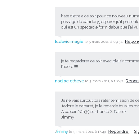
hate d’etre a ce soir pour ce nouveau num
passage de dani lary.j’espere qu’il presen
qui est un spectacle formidable que j’ai vu 
ludovic magie
Répon
le 5 mars 2011, à 09:54
je te regarderer ce soir avec plaisir comme
t’adore !!!!
nadine etheve
Répon
le 5 mars 2011, à 10:48
Je ne vais surtout pas rater l’émission de ce
J’adore le cabaret, je le regarde tous les mo
A ce soir 20h35 sur france 2, Patrick.
Jimmy
Jimmy
Répondre
Si
le 5 mars 2011, à 17:49