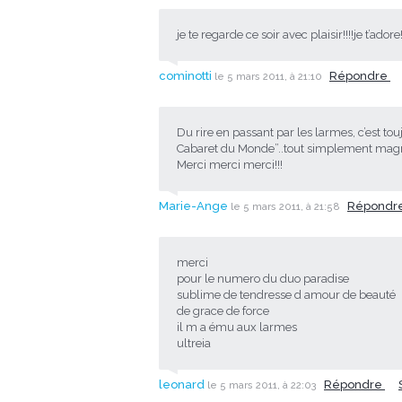
je te regarde ce soir avec plaisir!!!!je t’adore
cominotti
Répondre
le 5 mars 2011, à 21:10
Du rire en passant par les larmes, c’est to
Cabaret du Monde”..tout simplement magn
Merci merci merci!!!
Marie-Ange
Répondr
le 5 mars 2011, à 21:58
merci
pour le numero du duo paradise
sublime de tendresse d amour de beauté
de grace de force
il m a ému aux larmes
ultreia
leonard
Répondre
le 5 mars 2011, à 22:03