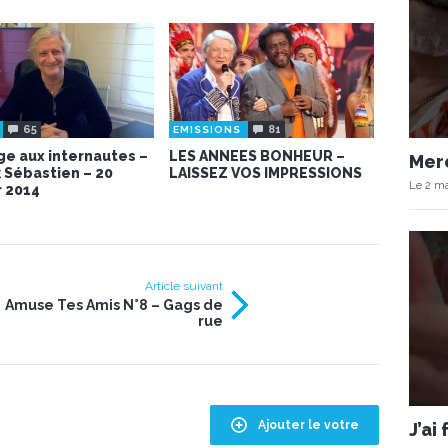
65
81
EMISSIONS
e aux internautes –
LES ANNEES BONHEUR –
Merc
k Sébastien – 20
LAISSEZ VOS IMPRESSIONS
Le 2 ma
r 2014
Article suivant
Amuse Tes Amis N°8 – Gags de
rue
Ajouter le votre
J’ai