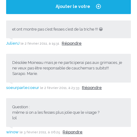
Ajouter le votre
et ont montre pas c’est fesses c’est de la triche !!! 😀
JulienJ
Répondre
le 2 février 2011, à 19:31
Désolée Moineau mais je ne participerai pas aux grimaces, je
ne veux pas être responsable de cauchemars subits!!!
Sarapo. Marie.
soeurparlecoeur
Répondre
le 2 février 2011, à 23:33
Question :
même si on a les fesses plus jolie que le visage ?
lol
winow
Répondre
le 3 février 2011, à 06:25