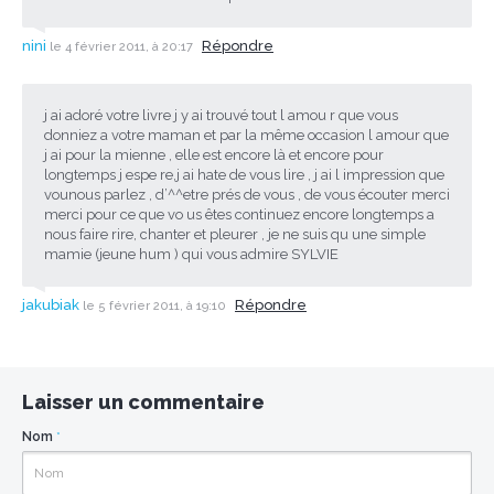
nini
Répondre
le 4 février 2011, à 20:17
j ai adoré votre livre j y ai trouvé tout l amou r que vous
donniez a votre maman et par la même occasion l amour que
j ai pour la mienne , elle est encore là et encore pour
longtemps j espe re,j ai hate de vous lire , j ai l impression que
vounous parlez , d’^^etre prés de vous , de vous écouter merci
merci pour ce que vo us êtes continuez encore longtemps a
nous faire rire, chanter et pleurer , je ne suis qu une simple
mamie (jeune hum ) qui vous admire SYLVIE
jakubiak
Répondre
le 5 février 2011, à 19:10
Laisser un commentaire
Nom
*