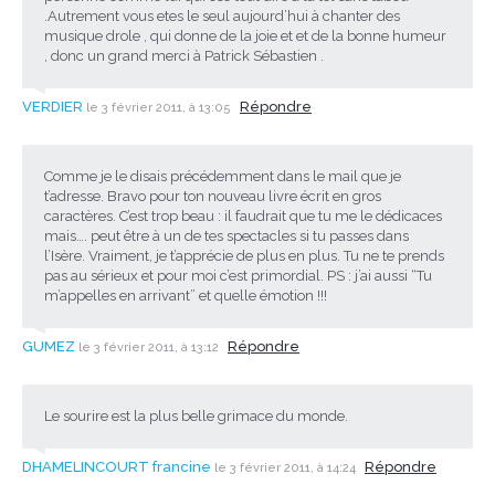
.Autrement vous etes le seul aujourd’hui à chanter des
musique drole , qui donne de la joie et et de la bonne humeur
, donc un grand merci à Patrick Sébastien .
VERDIER
Répondre
le 3 février 2011, à 13:05
Comme je le disais précédemment dans le mail que je
t’adresse. Bravo pour ton nouveau livre écrit en gros
caractères. C’est trop beau : il faudrait que tu me le dédicaces
mais…. peut être à un de tes spectacles si tu passes dans
l’Isère. Vraiment, je t’apprécie de plus en plus. Tu ne te prends
pas au sérieux et pour moi c’est primordial. PS : j’ai aussi “Tu
m’appelles en arrivant” et quelle émotion !!!
GUMEZ
Répondre
le 3 février 2011, à 13:12
Le sourire est la plus belle grimace du monde.
DHAMELINCOURT francine
Répondre
le 3 février 2011, à 14:24