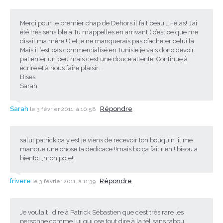
Merci pour le premier chap de Dehors il fait beau …Hélas! J’ai
été très sensible à Tu m’appelles en arrivant ( c’est ce que me
disait ma mère!!!) et je ne manquerais pas d’acheter celui là.
Mais il ‘est pas commercialisé en Tunisie je vais donc devoir
patienter un peu mais c’est une douce attente. Continue à
écrire et à nous faire plaisir…
Bises
Sarah
Sarah
Répondre
le 3 février 2011, à 10:58
salut patrick ça y est je viens de recevoir ton bouquin ,il me
manque une chose ta dedicace !!mais bo ça fait rien !!bisou a
bientot ,mon pote!!
frivere
Répondre
le 3 février 2011, à 11:39
Je voulait , dire à Patrick Sébastien que c’est très rare les
personne comme lui qui ose tout dire à la tél sans tabou