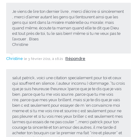
Je viens de lire ton dernier livre , merci d’écrire si sincèrement
, merci d’aimer autant les gens qui t’entourent ainsi que les
gens qui sont dans la misère matérielle ou morale; mais
quand même, écoute ta maman quand elle te dit que Dieu
est tout près de toi, tu le sais bien! même si tu ne veux pas te
l’avouer . Bises
Christine
Christine
Répondre
le 3 février 2011, à 16:21
salut patrick…voici une citation specialement pour toi et ceux
qui souffrent en silence..( auteur inconnu ) dommage..”tu crois
que je suis heureuse (heureux )parce que je te dis que je vais
bien..parce que tu me vois sourire..parce que tu me vois
rire..parce que mes yeux brillent..mais si je te dis que je vais
bien c est seulement pour essayer de m ‘en convaincre moi
meme et si tu me vois rire et sourire c est seulement pour ne
pas pleurer et si tu vois mes yeux briller c est seulement mes
larmes qui essais de ne pas couler “…merci patrick pour ton
courage ta sincerité et ton amour des autres..il me tarde d
acheter ton bouquin car le premier ma fait “rire et pleurer” et