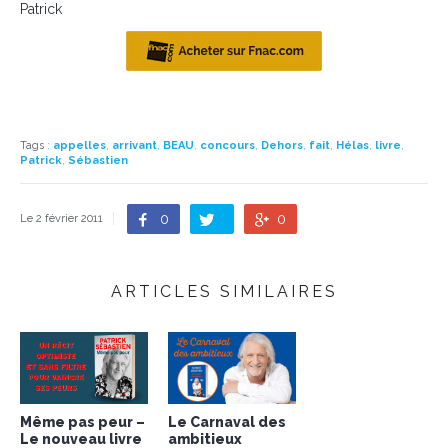
Patrick
Tags
:
appelles
,
arrivant
,
BEAU
,
concours
,
Dehors
,
fait
,
Hélas
,
livre
,
Patrick
,
Sébastien
0
0
Le 2 février 2011
ARTICLES SIMILAIRES
Même pas peur –
Le Carnaval des
Le nouveau livre
ambitieux