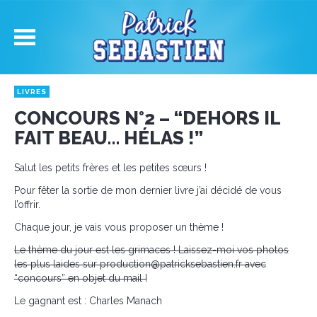
LIVRES
CONCOURS N°2 – “DEHORS IL
FAIT BEAU… HÉLAS !”
Salut les petits frères et les petites sœurs !
Pour fêter la sortie de mon dernier livre j’ai décidé de vous
l’offrir.
Chaque jour, je vais vous proposer un thème !
Le thème du jour est les grimaces ! Laissez-moi vos photos
les plus laides sur
production@patricksebastien.fr
avec
“concours” en objet du mail !
Le gagnant est : Charles Manach