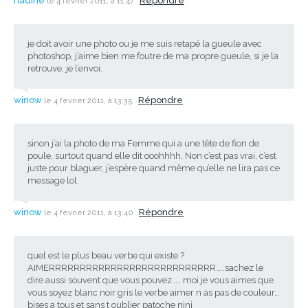
nadine
Répondre
le 4 février 2011, à 11:47
je doit avoir une photo ou je me suis retapé la gueule avec
photoshop, j’aime bien me foutre de ma propre gueule, si je la
retrouve, je l’envoi.
winow
Répondre
le 4 février 2011, à 13:35
sinon j’ai la photo de ma Femme qui a une tête de fion de
poule, surtout quand elle dit ooohhhh, Non c’est pas vrai, c’est
juste pour blaguer, j’espère quand même qu’elle ne lira pas ce
message lol.
winow
Répondre
le 4 février 2011, à 13:40
quel est le plus beau verbe qui existe ?
AIMERRRRRRRRRRRRRRRRRRRRRRRRRRR…..sachez le
dire aussi souvent que vous pouvez …. moi je vous aimes que
vous soyez blanc noir gris le verbe aimer n as pas de couleur…
bises a tous et sans t oublier patoche nini