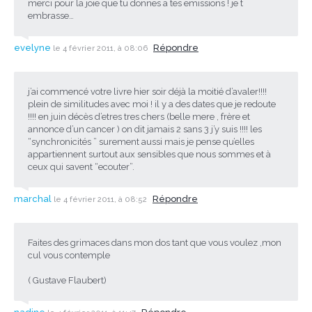
merci pour la joie que tu donnes a tes emissions ! je t
embrasse…
evelyne
Répondre
le 4 février 2011, à 08:06
j’ai commencé votre livre hier soir déjà la moitié d’avaler!!!!
plein de similitudes avec moi ! il y a des dates que je redoute
!!!! en juin décès d’etres tres chers (belle mere , frère et
annonce d’un cancer ) on dit jamais 2 sans 3 j’y suis !!!! les
“synchronicités ” surement aussi mais je pense qu’elles
appartiennent surtout aux sensibles que nous sommes et à
ceux qui savent “ecouter”.
marchal
Répondre
le 4 février 2011, à 08:52
Faites des grimaces dans mon dos tant que vous voulez ,mon
cul vous contemple
( Gustave Flaubert)